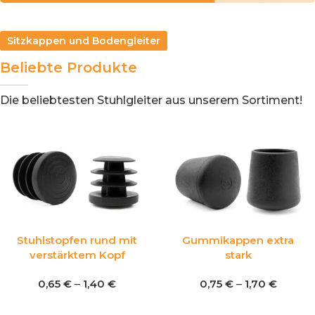
Scratchnomore
Sitzkappen und Bodengleiter
Der beste Schutz
Beliebte Produkte
Die beliebtesten Stuhlgleiter aus unserem Sortiment!
Stuhlstopfen rund mit
Gummikappen extra
verstärktem Kopf
stark
0,65
€
–
1,40
€
0,75
€
–
1,70
€