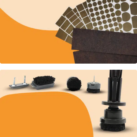
Zerkratzen Sie nie wieder Ihren
Boden
Wählen Sie einen Bodenschutz, der
wirklich funktioniert!
Um Ihnen die Wahl zu erleichtern
Selbstklebende Filze
Selbstklebende Filze