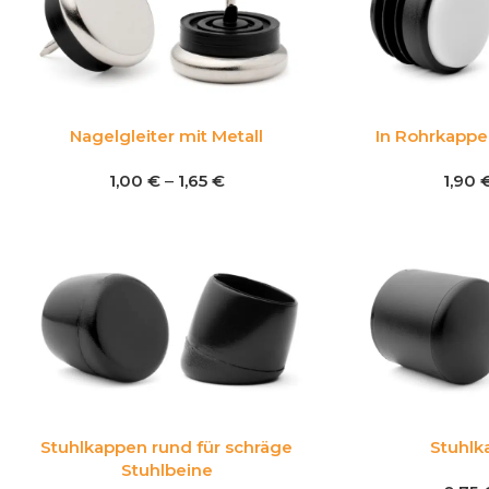
Nagelgleiter mit Metall
In Rohrkappe
1,00
€
–
1,65
€
1,90
Stuhlkappen rund für schräge
Stuhlk
Stuhlbeine