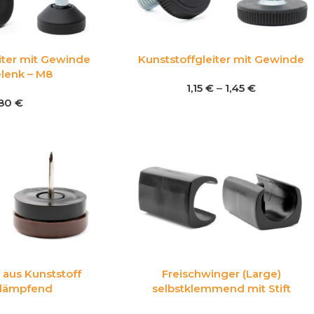
iter mit Gewinde
Kunststoffgleiter mit Gewinde
lenk – M8
1,15
€
–
1,45
€
,80
€
 aus Kunststoff
Freischwinger (Large)
ldämpfend
selbstklemmend mit Stift