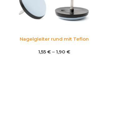
Nagelgleiter rund mit Teflon
1,55
€
–
1,90
€