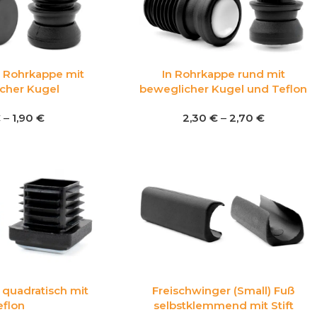
n Rohrkappe mit
In Rohrkappe rund mit
cher Kugel
beweglicher Kugel und Teflon
€
–
1,90
€
2,30
€
–
2,70
€
 quadratisch mit
Freischwinger (Small) Fuß
eflon
selbstklemmend mit Stift