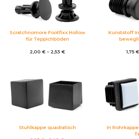
Scratchnomore Footfixx Hollow
Kunststoff I
für Teppichböden
bewegli
2,00
€
–
2,53
€
1,75
Stuhlkappe quadratisch
In Rohrkappe
T