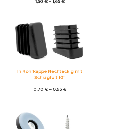
1,50
€
–
1,65
€
In Rohrkappe Rechteckig mit
Schrägfuß 10º
0,70
€
–
0,95
€