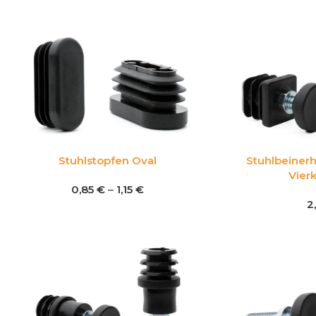
Stuhlstopfen Oval
Stuhlbeiner
Vier
0,85
€
–
1,15
€
2