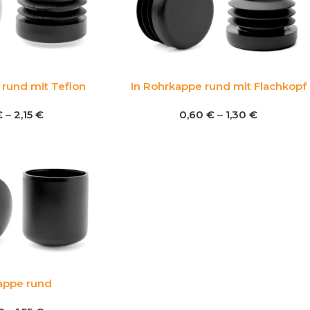
 rund mit Teflon
In Rohrkappe rund mit Flachkopf
€
–
2,15
€
0,60
€
–
1,30
€
appe rund