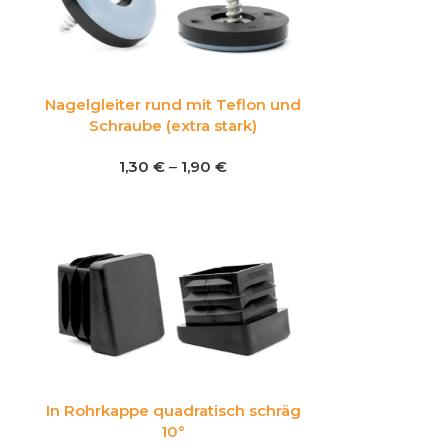
Nagelgleiter rund mit Teflon und
Schraube (extra stark)
1,30
€
–
1,90
€
In Rohrkappe quadratisch schräg
10°