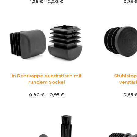
1,25
€
–
2,20
€
0,75
In Rohrkappe quadratisch mit
Stuhlstop
rundem Sockel
verstä
0,90
€
–
0,95
€
0,65