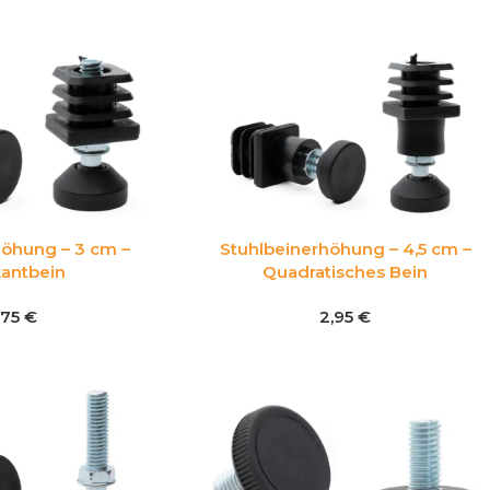
höhung – 3 cm –
Stuhlbeinerhöhung – 4,5 cm –
kantbein
Quadratisches Bein
,75
€
2,95
€