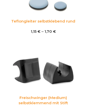
Teflongleiter selbstklebend rund
1,15
€
–
1,70
€
Freischwinger (Medium)
selbstklemmend mit Stift