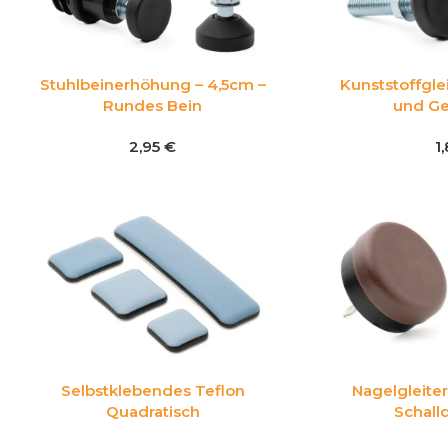
Stuhlbeinerhöhung – 4,5cm –
Kunststoffgle
Rundes Bein
und Ge
2,95
€
1
Selbstklebendes Teflon
Nagelgleiter
Quadratisch
Schal