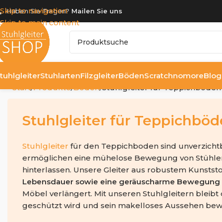
Skip to navigation
Haben Sie Fragen?
Mailen Sie uns
Skip to main content
tuhlgleiter
Stuhlarten
Filzgleiter
Böden
Scratchnomore
Blog
Start
Produkte
Böden
Stuhlgleiter für Teppichböden
Stuhlgleiter für Teppichbö
Stuhlgleiter
für den Teppichboden sind unverzicht
ermöglichen eine mühelose Bewegung von Stühlen
hinterlassen. Unsere Gleiter aus robustem Kunstst
Lebensdauer sowie eine geräuscharme Bewegung 
Möbel verlängert. Mit unseren Stuhlgleitern bleib
geschützt wird und sein makelloses Aussehen bewa