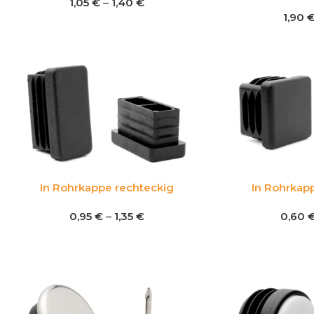
1,05
€
–
1,40
€
1,90
In Rohrkappe rechteckig
In Rohrkap
0,95
€
–
1,35
€
0,60