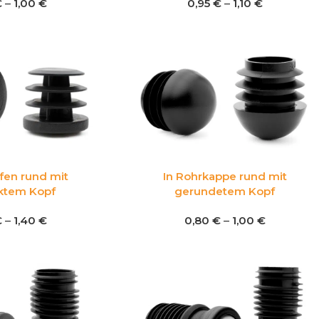
€
–
1,00
€
0,95
€
–
1,10
€
fen rund mit
In Rohrkappe rund mit
rktem Kopf
gerundetem Kopf
€
–
1,40
€
0,80
€
–
1,00
€