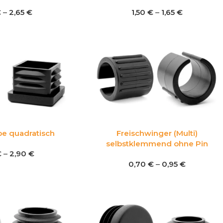
€
–
2,65
€
1,50
€
–
1,65
€
pe quadratisch
Freischwinger (Multi)
selbstklemmend ohne Pin
€
–
2,90
€
0,70
€
–
0,95
€