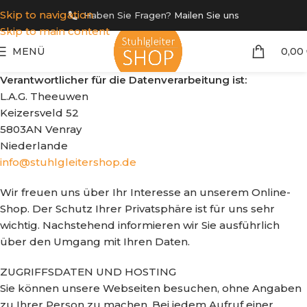
Skip to navigation
Haben Sie Fragen?
Mailen Sie uns
Skip to main content
MENÜ
0,00
Verantwortlicher für die Datenverarbeitung ist:
L.A.G. Theeuwen
Keizersveld 52
5803AN Venray
Niederlande
info@stuhlgleitershop.de
Wir freuen uns über Ihr Interesse an unserem Online-
Shop. Der Schutz Ihrer Privatsphäre ist für uns sehr
wichtig. Nachstehend informieren wir Sie ausführlich
über den Umgang mit Ihren Daten.
ZUGRIFFSDATEN UND HOSTING
Sie können unsere Webseiten besuchen, ohne Angaben
zu Ihrer Person zu machen. Bei jedem Aufruf einer