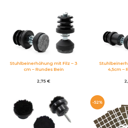
Stuhlbeinerhöhung mit Filz – 3
Stuhlbeinerh
cm – Rundes Bein
4,5cm – 
2,75
€
2
-52%