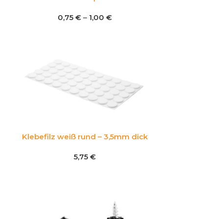
0,75
€
–
1,00
€
Klebefilz weiß rund – 3,5mm dick
5,75
€