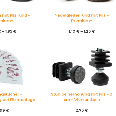
 mit Filz rund –
Nagelgleiter rund mit Filz –
mium+
Premium+
€
–
1,95
€
1,10
€
–
1,25
€
ngstücher –
Stuhlbeinerhöhung mit Filz – 3
 bei Filzmontage
cm – Vierkantbein
,99
€
2,75
€