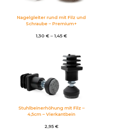
Nagelgleiter rund mit Filz und
Schraube – Premium+
1,30
€
–
1,45
€
Stuhlbeinerhöhung mit Filz –
4,5cm – Vierkantbein
2,95
€