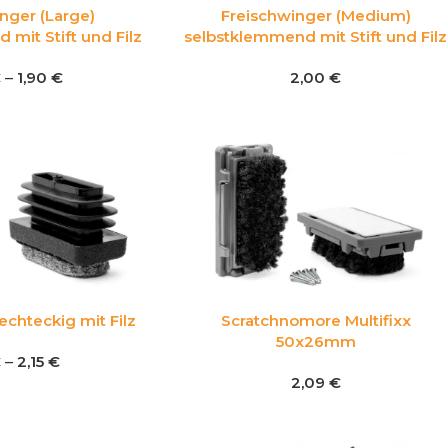
nger (Large)
Freischwinger (Medium)
mit Stift und Filz
selbstklemmend mit Stift und Filz
€
–
1,90
€
2,00
€
echteckig mit Filz
Scratchnomore Multifixx
50x26mm
€
–
2,15
€
2,09
€