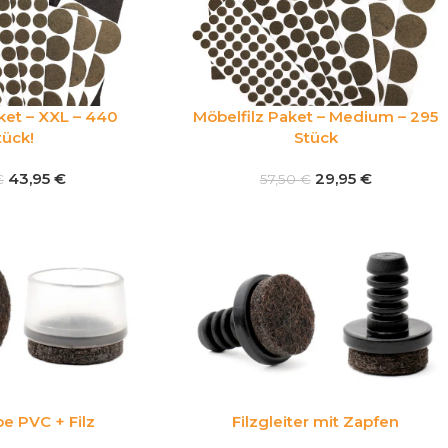
ket – XXL – 440
Möbelfilz Paket – Medium – 295
tück!
Stück
43,95
€
29,95
€
€
57,50
€
e PVC + Filz
Filzgleiter mit Zapfen