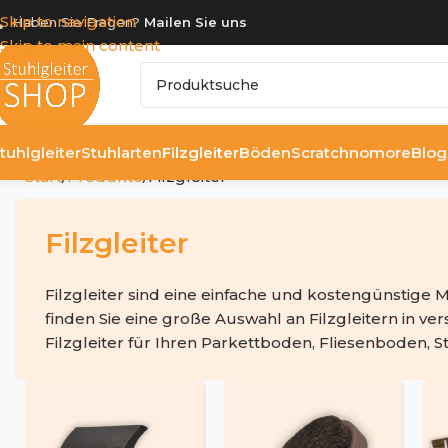
Skip to navigation
Haben Sie Fragen?
Mailen Sie uns
Skip to main content
tuhlgleiter
Stuhlarten
Filzgleiter
Böden
Scratchnomore
Blog
Start
Produkte
Filzgleiter
Filzgleiter
Filzgleiter sind eine einfache und kostengünstige
finden Sie eine große Auswahl an Filzgleitern in 
Filzgleiter für Ihren Parkettboden, Fliesenboden, S