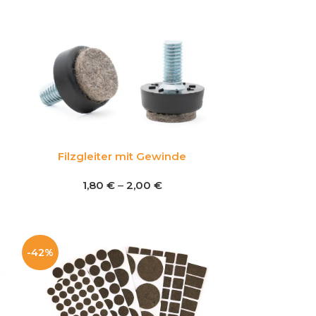
Filzgleiter mit Gewinde
1,80
€
–
2,00
€
-42%