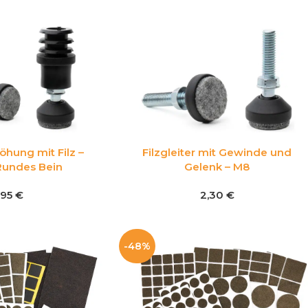
öhung mit Filz –
Filzgleiter mit Gewinde und
Rundes Bein
Gelenk – M8
,95
€
2,30
€
-48%