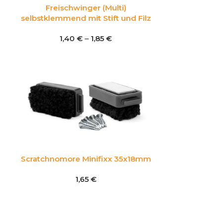
Freischwinger (Multi)
selbstklemmend mit Stift und Filz
1,40
€
–
1,85
€
Scratchnomore Minifixx 35x18mm
1,65
€