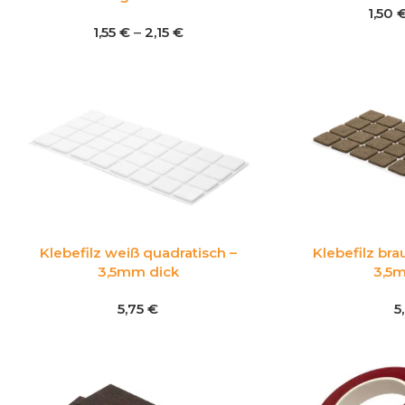
1,50
1,55
€
–
2,15
€
Klebefilz weiß quadratisch –
Klebefilz bra
3,5mm dick
3,5
5,75
€
5