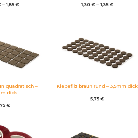
€
–
1,85
€
1,30
€
–
1,35
€
un quadratisch –
Klebefilz braun rund – 3,5mm dick
mm dick
5,75
€
,75
€