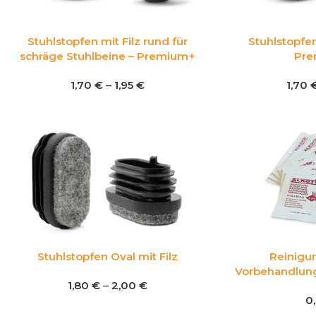
Stuhlstopfen mit Filz rund für
Stuhlstopfen
schräge Stuhlbeine – Premium+
Pre
1,70
€
–
1,95
€
1,70
Stuhlstopfen Oval mit Filz
Reinigu
Vorbehandlung
1,80
€
–
2,00
€
0