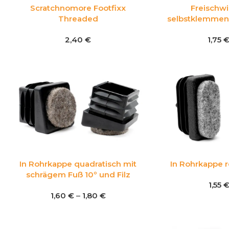
Scratchnomore Footfixx
Freischwi
Threaded
selbstklemmend 
2,40
€
1,75
In Rohrkappe quadratisch mit
In Rohrkappe r
schrägem Fuß 10º und Filz
1,55
1,60
€
–
1,80
€