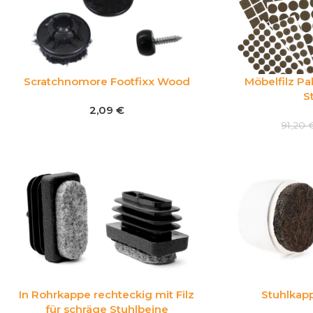
Scratchnomore Footfixx Wood
Möbelfilz Pa
S
2,09
€
91,20
In Rohrkappe rechteckig mit Filz
Stuhlkapp
für schräge Stuhlbeine