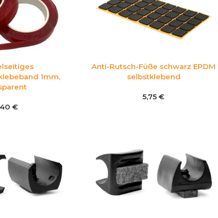
Anti-Rutsch-Füße schwarz EPDM
lseitiges
selbstklebend
klebeband 1mm,
sparent
5,75
€
1,40
€