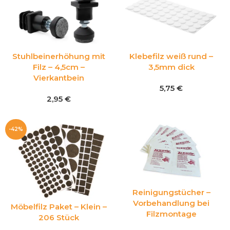
Stuhlbeinerhöhung mit
Klebefilz weiß rund –
Filz – 4,5cm –
3,5mm dick
Vierkantbein
5,75
€
2,95
€
-42%
Reinigungstücher –
Vorbehandlung bei
Möbelfilz Paket – Klein –
Filzmontage
206 Stück