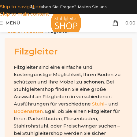
Skip to navigation
Haben Sie Fragen?
Mailen Sie uns
Skip to main content
MENÜ
0,00
Start
Produkte
Filzgleiter
Filzgleiter
Filzgleiter sind eine einfache und
kostengünstige Möglichkeit, Ihren Boden zu
schützen und Ihre Möbel zu
schonen
. Bei
Stuhlgleitershop finden Sie eine große
Auswahl an Filzgleitern in verschiedenen
Ausführungen für verschiedene
Stuhl
– und
Bodenarten
. Egal, ob Sie einen Filzgleiter für
Ihren Parkettboden, Fliesenboden,
Stahlrohrstuhl, oder Freischwinger suchen –
bei Stuhlgleitershop werden Sie sicher