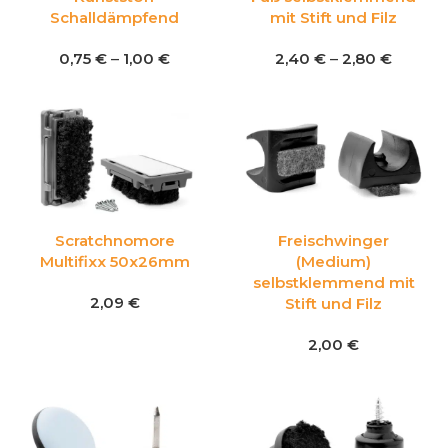
Schalldämpfend
mit Stift und Filz
0,75
€
–
1,00
€
2,40
€
–
2,80
€
Scratchnomore
Freischwinger
Multifixx 50x26mm
(Medium)
selbstklemmend mit
2,09
€
Stift und Filz
2,00
€