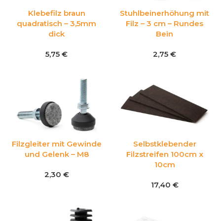
Klebefilz braun
Stuhlbeinerhöhung mit
quadratisch – 3,5mm
Filz – 3 cm – Rundes
dick
Bein
5,75
€
2,75
€
Filzgleiter mit Gewinde
Selbstklebender
und Gelenk – M8
Filzstreifen 100cm x
10cm
2,30
€
17,40
€