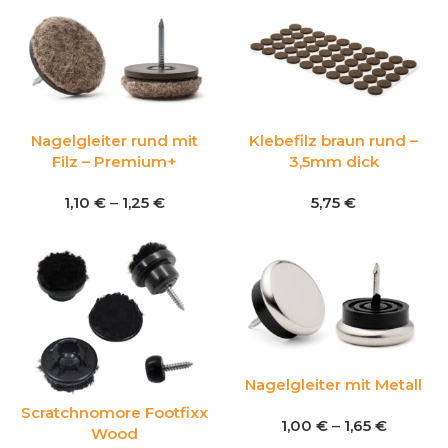
Nagelgleiter rund mit
Klebefilz braun rund –
Filz – Premium+
3,5mm dick
1,10
€
–
1,25
€
5,75
€
Nagelgleiter mit Metall
Scratchnomore Footfixx
1,00
€
–
1,65
€
Wood