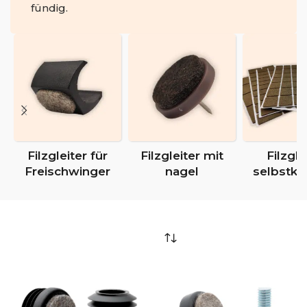
fündig.
Filzgleiter für
Filzgleiter mit
Filzgle
Freischwinger
nagel
selbstkl