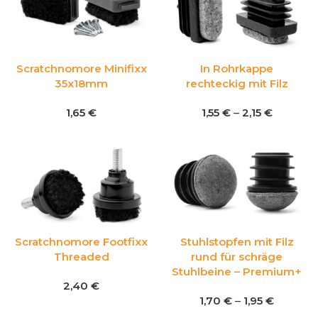
Scratchnomore Minifixx
In Rohrkappe
35x18mm
rechteckig mit Filz
1,65
€
1,55
€
–
2,15
€
Scratchnomore Footfixx
Stuhlstopfen mit Filz
Threaded
rund für schräge
Stuhlbeine – Premium+
2,40
€
1,70
€
–
1,95
€