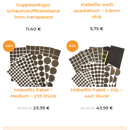
Klebefilz weiß
Doppelseitiges
quadratisch – 3,5mm
Schaumstoffklebeband
dick
1mm, transparent
5,75
€
11,40
€
-48%
-52%
Möbelfilz Paket –
Möbelfilz Paket – XXL –
Medium – 295 Stück
440 Stück!
29,95
€
43,95
€
57,50
€
91,20
€