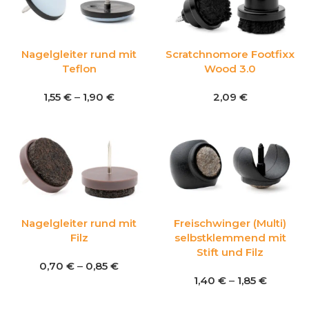
Nagelgleiter rund mit
Scratchnomore Footfixx
Teflon
Wood 3.0
1,55
€
–
1,90
€
2,09
€
Nagelgleiter rund mit
Freischwinger (Multi)
Filz
selbstklemmend mit
Stift und Filz
0,70
€
–
0,85
€
1,40
€
–
1,85
€