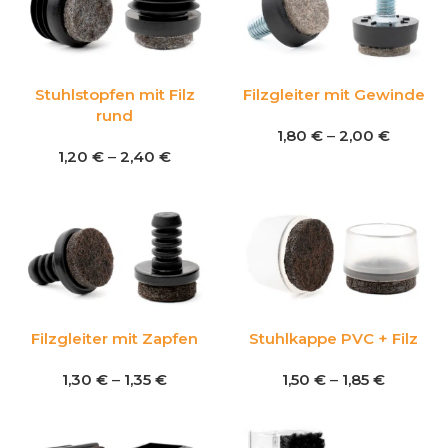
Stuhlstopfen mit Filz
Filzgleiter mit Gewinde
rund
1,80
€
–
2,00
€
1,20
€
–
2,40
€
Filzgleiter mit Zapfen
Stuhlkappe PVC + Filz
1,30
€
–
1,35
€
1,50
€
–
1,85
€