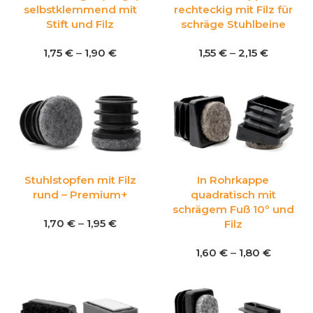
selbstklemmend mit
rechteckig mit Filz für
Stift und Filz
schräge Stuhlbeine
1,75
€
–
1,90
€
1,55
€
–
2,15
€
Stuhlstopfen mit Filz
In Rohrkappe
rund – Premium+
quadratisch mit
schrägem Fuß 10º und
1,70
€
–
1,95
€
Filz
1,60
€
–
1,80
€