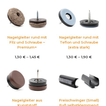
Nagelgleiter rund mit
Nagelgleiter rund mit
Filz und Schraube –
Teflon und Schraube
Premium+
(extra stark)
1,30
€
–
1,45
€
1,30
€
–
1,90
€
Nagelgleiter aus
Freischwinger (Small)
Kunststoff
Fuß selbstklemmend