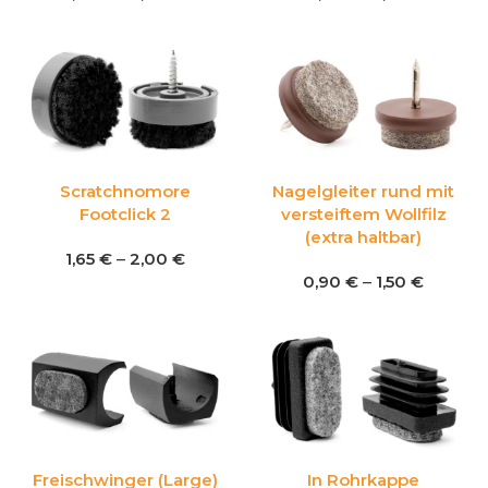
Scratchnomore
Nagelgleiter rund mit
Footclick 2
versteiftem Wollfilz
(extra haltbar)
1,65
€
–
2,00
€
0,90
€
–
1,50
€
Freischwinger (Large)
In Rohrkappe