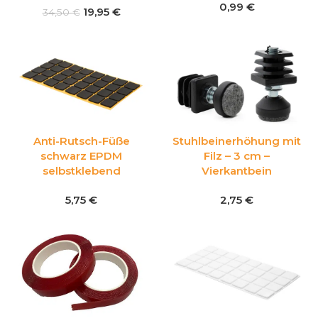
0,99
€
19,95
€
34,50
€
Anti-Rutsch-Füße
Stuhlbeinerhöhung mit
schwarz EPDM
Filz – 3 cm –
selbstklebend
Vierkantbein
5,75
€
2,75
€