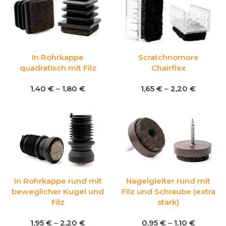
In Rohrkappe
Scratchnomore
quadratisch mit Filz
Chairfixx
1,40
€
–
1,80
€
1,65
€
–
2,20
€
In Rohrkappe rund mit
Nagelgleiter rund mit
beweglicher Kugel und
Filz und Schraube (extra
Filz
stark)
1,95
€
–
2,20
€
0,95
€
–
1,10
€