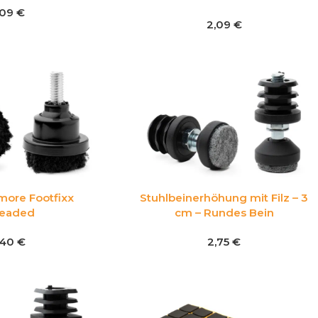
,09
€
2,09
€
more Footfixx
Stuhlbeinerhöhung mit Filz – 3
readed
cm – Rundes Bein
,40
€
2,75
€