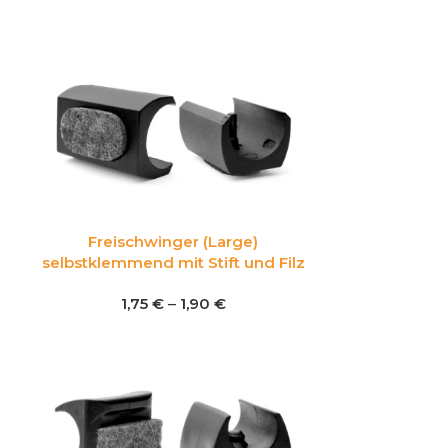
Freischwinger (Large)
selbstklemmend mit Stift und Filz
1,75
€
–
1,90
€