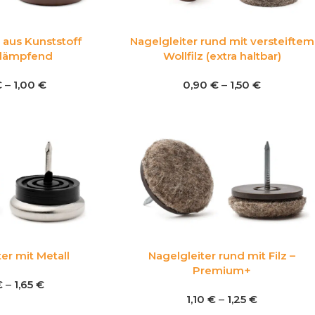
 aus Kunststoff
Nagelgleiter rund mit versteiftem
ldämpfend
Wollfilz (extra haltbar)
€
–
1,00
€
0,90
€
–
1,50
€
er mit Metall
Nagelgleiter rund mit Filz –
Premium+
€
–
1,65
€
1,10
€
–
1,25
€