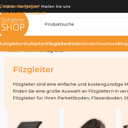
Skip to navigation
Haben Sie Fragen?
Mailen Sie uns
Skip to main content
tuhlgleiter
Stuhlarten
Filzgleiter
Böden
Scratchnomore
Blog
Start
Produkte
Filzgleiter
Filzgleiter
Filzgleiter sind eine einfache und kostengünstige
finden Sie eine große Auswahl an Filzgleitern in 
Filzgleiter für Ihren Parkettboden, Fliesenboden, S