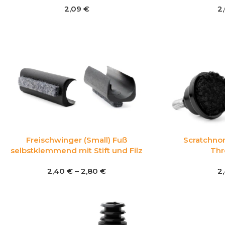
2,09
€
2
Freischwinger (Small) Fuß
Scratchno
selbstklemmend mit Stift und Filz
Th
2,40
€
–
2,80
€
2