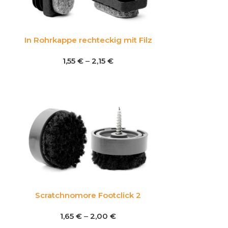
In Rohrkappe rechteckig mit Filz
1,55
€
–
2,15
€
Scratchnomore Footclick 2
1,65
€
–
2,00
€