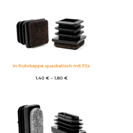
In Rohrkappe quadratisch mit Filz
1,40
€
–
1,80
€