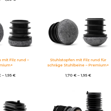
 mit Filz rund –
Stuhlstopfen mit Filz rund für
mium+
schräge Stuhlbeine – Premium+
€
–
1,95
€
1,70
€
–
1,95
€