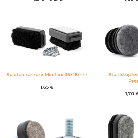
Scratchnomore Minifixx 35x18mm
Stuhlstopfen
Pre
1,65
€
1,70