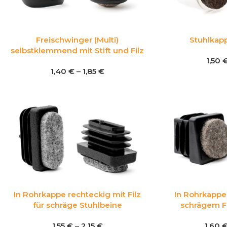
Freischwinger (Multi)
Stuhlkapp
selbstklemmend mit Stift und Filz
1,50
1,40
€
–
1,85
€
In Rohrkappe rechteckig mit Filz
In Rohrkappe
für schräge Stuhlbeine
schrägem Fu
1,55
€
–
2,15
€
1,60