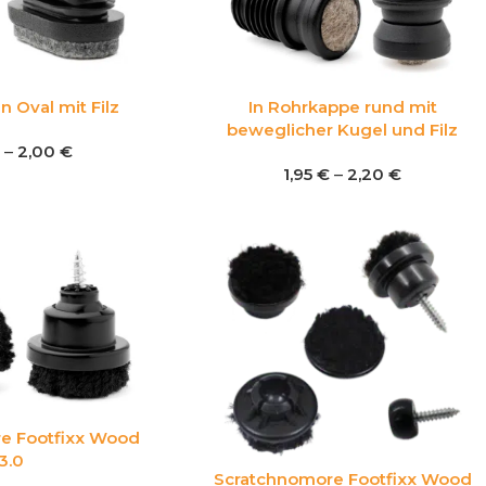
n Oval mit Filz
In Rohrkappe rund mit
beweglicher Kugel und Filz
–
2,00
€
1,95
€
–
2,20
€
e Footfixx Wood
3.0
Scratchnomore Footfixx Wood