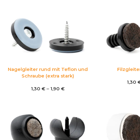
Nagelgleiter rund mit Teflon und
Filzgleit
Schraube (extra stark)
1,30
1,30
€
–
1,90
€