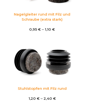
Nagelgleiter rund mit Filz und
Schraube (extra stark)
0,95
€
–
1,10
€
Stuhlstopfen mit Filz rund
1,20
€
–
2,40
€