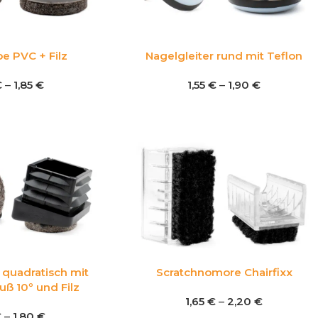
e PVC + Filz
Nagelgleiter rund mit Teflon
€
–
1,85
€
1,55
€
–
1,90
€
 quadratisch mit
Scratchnomore Chairfixx
ß 10º und Filz
1,65
€
–
2,20
€
€
–
1,80
€