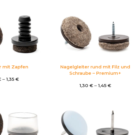
er mit Zapfen
Nagelgleiter rund mit Filz und
Schraube – Premium+
€
–
1,35
€
1,30
€
–
1,45
€