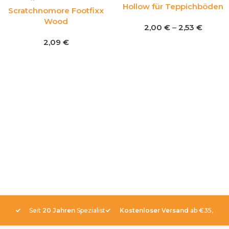
Hollow für Teppichböden
Scratchnomore Footfixx
Wood
2,00
€
–
2,53
€
2,09
€
Seit
20 Jahren
Spezialist
Kostenloser Versand
ab €35,-