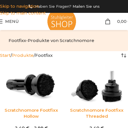
Skip to navigation
Haben Sie Fragen?
Mailen Sie uns
Skip to main content
MENÜ
0,00
Footfixx-Produkte von Scratchnomore
Start
Produkte
Footfixx
Scratchnomore Footfixx
Scratchnomore Footfixx
Hollow
Threaded
2,40
€
–
2,99
€
2,40
€