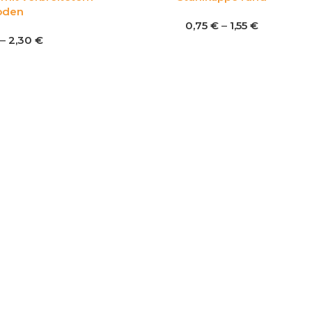
oden
0,75
€
–
1,55
€
–
2,30
€