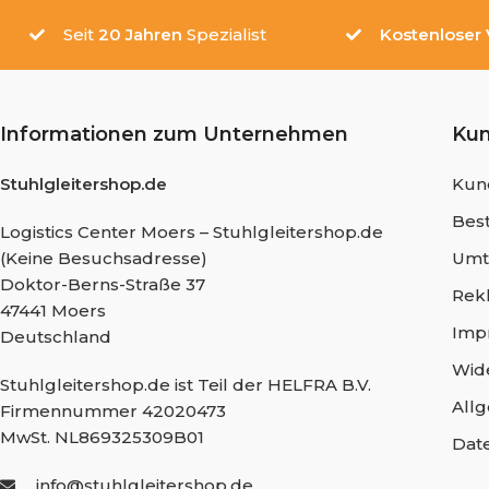
Seit
20 Jahren
Spezialist
Kostenloser
Informationen zum Unternehmen
Ku
Stuhlgleitershop.de
Kun
Best
Logistics Center Moers – Stuhlgleitershop.de
(Keine Besuchsadresse)
Umt
Doktor-Berns-Straße 37
Rek
47441 Moers
Imp
Deutschland
Wid
Stuhlgleitershop.de ist Teil der HELFRA B.V.
All
Firmennummer 42020473
MwSt. NL869325309B01
Dat
info@stuhlgleitershop.de