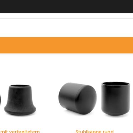
it verbreitetem
Stuhlkappe rund