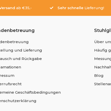
 Versand
ab €35,-
Sehr schnelle
Lieferung!
ndenbetreuung
Stuhlg
denbetreuung
Über un
ellung und Lieferung
Häufig g
ausch und Rückgabe
Messung
lamationen
Nachhalt
ressum
Blog
errufsrecht
Stellen
gemeine Geschäftsbedingungen
enschutzerklärung