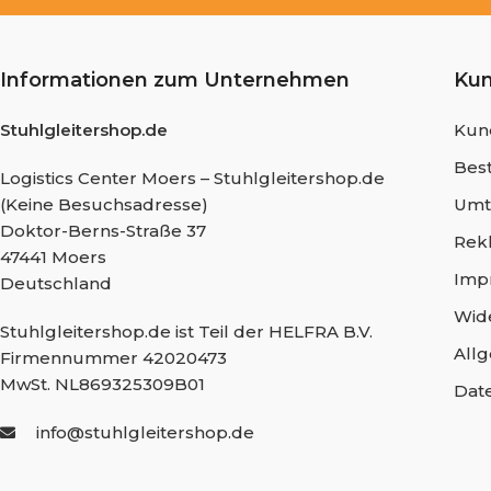
Informationen zum Unternehmen
Ku
Stuhlgleitershop.de
Kun
Best
Logistics Center Moers – Stuhlgleitershop.de
(Keine Besuchsadresse)
Umt
Doktor-Berns-Straße 37
Rek
47441 Moers
Imp
Deutschland
Wid
Stuhlgleitershop.de ist Teil der HELFRA B.V.
All
Firmennummer 42020473
MwSt. NL869325309B01
Dat
info@stuhlgleitershop.de