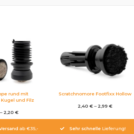
ppe rund mit
Scratchnomore Footfixx Hollow
Kugel und Filz
2,40
€
–
2,99
€
–
2,20
€
 Versand
ab €35,-
Sehr schnelle
Lieferung!