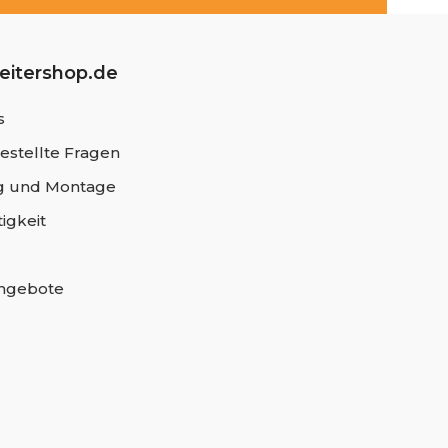
leitershop.de
s
estellte Fragen
 und Montage
igkeit
angebote