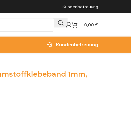
Kundenbetreuung
0,00
€
Kundenbetreuung
umstoffklebeband 1mm,