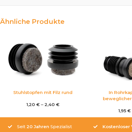
Ähnliche Produkte
Stuhlstopfen mit Filz rund
In Rohrka
beweglicher 
1,20
€
–
2,40
€
1,95
€
Seit
20 Jahren
Spezialist
Kostenloser