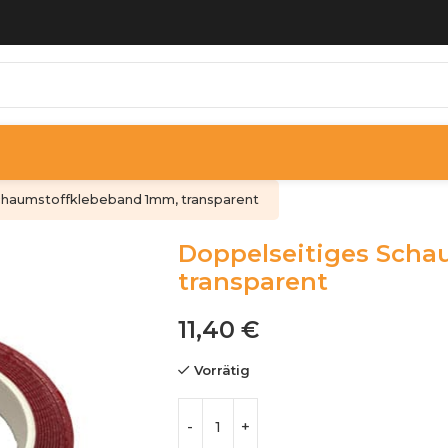
chaumstoffklebeband 1mm, transparent
Doppelseitiges Scha
transparent
11,40
€
Vorrätig