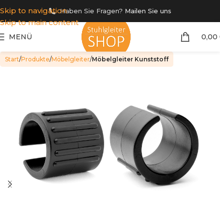
Skip to navigation
Haben Sie Fragen?
Mailen Sie uns
Skip to main content
MENÜ
0,00
Start
Produkte
Möbelgleiter
Möbelgleiter Kunststoff