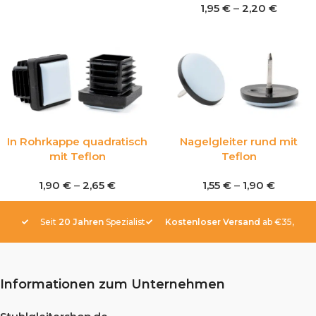
1,95
€
–
2,20
€
In Rohrkappe quadratisch
Nagelgleiter rund mit
mit Teflon
Teflon
1,90
€
–
2,65
€
1,55
€
–
1,90
€
Seit
20 Jahren
Spezialist
Kostenloser Versand
ab €35,-
Informationen zum Unternehmen