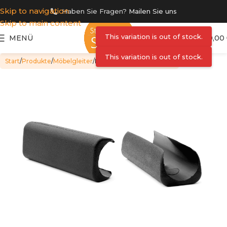
Skip to navigation
Haben Sie Fragen?
Mailen Sie uns
Skip to main content
This variation is out of stock.
MENÜ
0,00
This variation is out of stock.
Start
Produkte
Möbelgleiter
Möbelgleiter Kunststoff