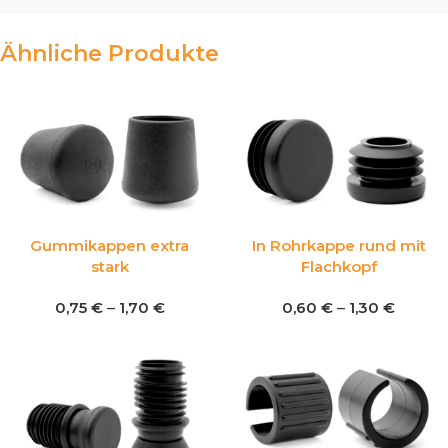
Ähnliche Produkte
Gummikappen extra
In Rohrkappe rund mit
stark
Flachkopf
0,75
€
–
1,70
€
0,60
€
–
1,30
€