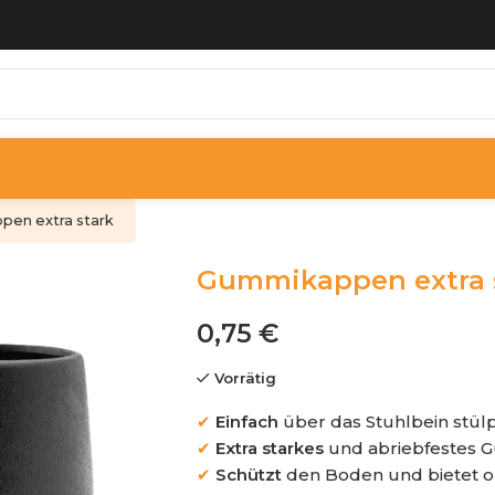
en extra stark
Gummikappen extra 
0,75
€
Vorrätig
✔
Einfach
über das Stuhlbein stül
✔
Extra starkes
und abriebfestes 
✔
Schützt
den Boden und bietet o