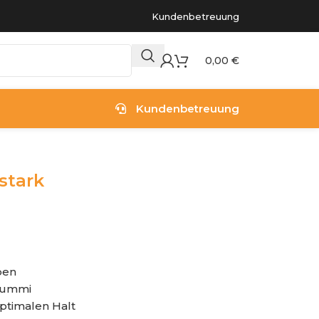
Kundenbetreuung
0,00
€
Kundenbetreuung
stark
pen
Gummi
ptimalen Halt