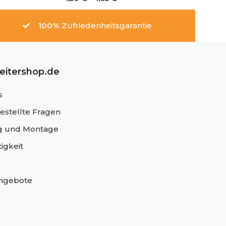
100%
Zufriedenheitsgarantie
leitershop.de
s
estellte Fragen
 und Montage
igkeit
angebote