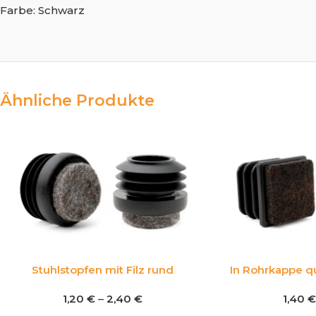
Farbe: Schwarz
Ähnliche Produkte
Stuhlstopfen mit Filz rund
In Rohrkappe qu
1,20
€
–
2,40
€
1,40