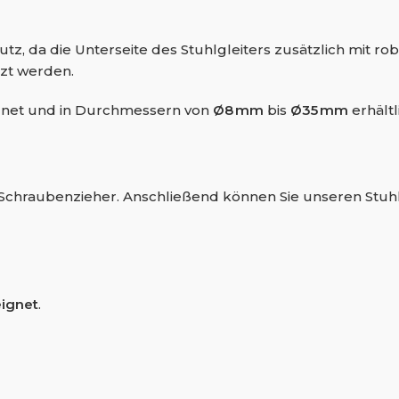
 da die Unterseite des Stuhlgleiters zusätzlich mit rob
tzt werden.
gnet und in Durchmessern von
Ø8 mm
bis
Ø35 mm
erhältl
em Schraubenzieher. Anschließend können Sie unseren Stuh
eignet
.