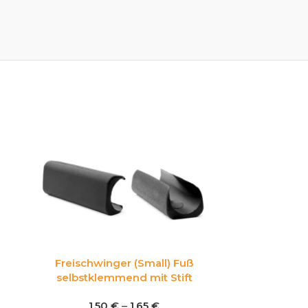
m
Freischwinger (Small) Fuß
selbstklemmend mit Stift
1,50
€
–
1,65
€