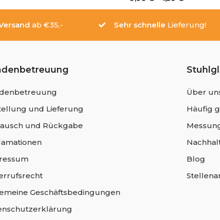
 Versand
ab €35,-
Sehr schnelle
Lieferung!
ndenbetreuung
Stuhlg
denbetreuung
Über un
ellung und Lieferung
Häufig g
ausch und Rückgabe
Messung
lamationen
Nachhalt
ressum
Blog
errufsrecht
Stellen
gemeine Geschäftsbedingungen
enschutzerklärung