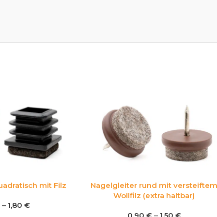
adratisch mit Filz
Nagelgleiter rund mit versteifte
Wollfilz (extra haltbar)
€
–
1,80
€
0,90
€
–
1,50
€