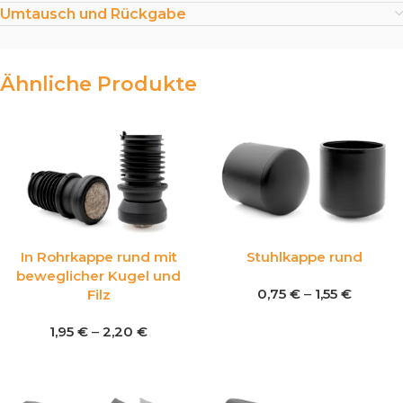
Umtausch und Rückgabe
Ähnliche Produkte
In Rohrkappe rund mit
Stuhlkappe rund
beweglicher Kugel und
0,75
€
–
1,55
€
Filz
1,95
€
–
2,20
€