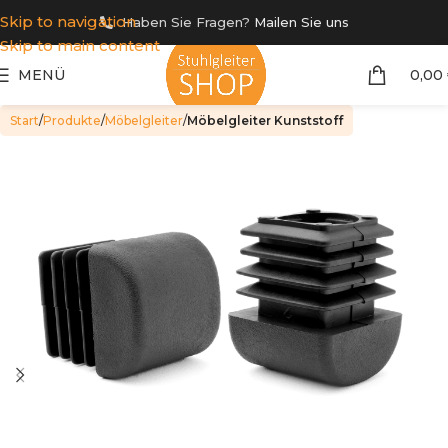
Skip to navigation
Haben Sie Fragen?
Mailen Sie uns
Skip to main content
MENÜ
0,00
Start
Produkte
Möbelgleiter
Möbelgleiter Kunststoff