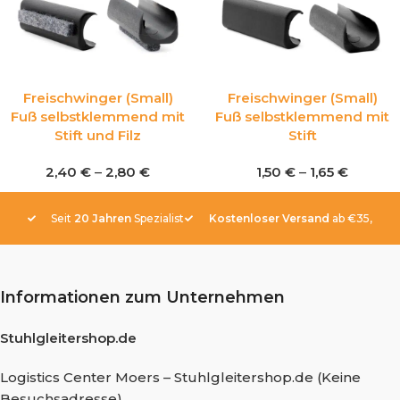
Freischwinger (Small)
Freischwinger (Small)
Fuß selbstklemmend mit
Fuß selbstklemmend mit
Stift und Filz
Stift
2,40
€
–
2,80
€
1,50
€
–
1,65
€
Seit
20 Jahren
Spezialist
Kostenloser Versand
ab €35,-
Informationen zum Unternehmen
Stuhlgleitershop.de
Logistics Center Moers – Stuhlgleitershop.de (Keine
Besuchsadresse)