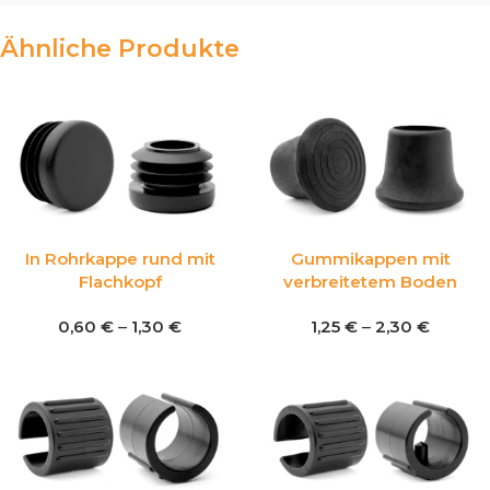
Ähnliche Produkte
In Rohrkappe rund mit
Gummikappen mit
Flachkopf
verbreitetem Boden
0,60
€
–
1,30
€
1,25
€
–
2,30
€