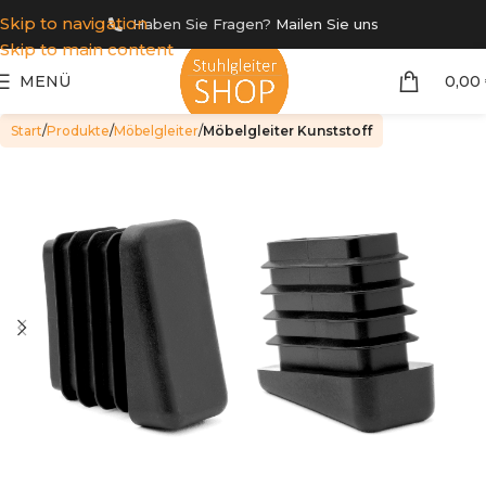
Skip to navigation
Haben Sie Fragen?
Mailen Sie uns
Skip to main content
MENÜ
0,00
Start
Produkte
Möbelgleiter
Möbelgleiter Kunststoff