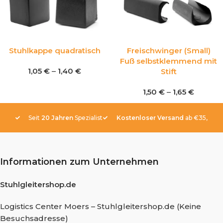
Stuhlkappe quadratisch
Freischwinger (Small)
Fuß selbstklemmend mit
1,05
€
–
1,40
€
Stift
1,50
€
–
1,65
€
Seit
20 Jahren
Spezialist
Kostenloser Versand
ab €35,-
Informationen zum Unternehmen
Stuhlgleitershop.de
Logistics Center Moers – Stuhlgleitershop.de (Keine
Besuchsadresse)