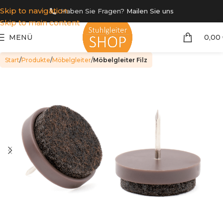
Skip to navigation
Haben Sie Fragen?
Mailen Sie uns
Skip to main content
MENÜ
0,00
Start
Produkte
Möbelgleiter
Möbelgleiter Filz