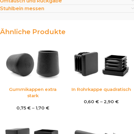
Umtausch und Rückgabe
Stuhlbein messen
Ähnliche Produkte
Gummikappen extra
In Rohrkappe quadratisch
stark
0,60
€
–
2,90
€
0,75
€
–
1,70
€