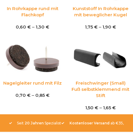
In Rohrkappe rund mit
Kunststoff In Rohrkappe
Flachkopf
mit beweglicher Kugel
0,60
€
–
1,30
€
1,75
€
–
1,90
€
Nagelgleiter rund mit Filz
Freischwinger (Small)
Fuß selbstklemmend mit
0,70
€
–
0,85
€
Stift
1,50
€
–
1,65
€
Seit
20 Jahren
Spezialist
Kostenloser Versand
ab €35,-