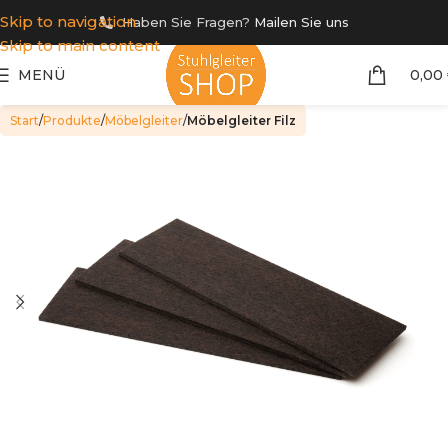
Skip to navigation
Haben Sie Fragen?
Mailen Sie uns
Skip to main content
MENÜ
0,00
Start
Produkte
Möbelgleiter
Möbelgleiter Filz