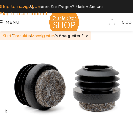
Skip to navigation
Haben Sie Fragen?
Mailen Sie uns
Skip to main content
MENÜ
0,00
Start
Produkte
Möbelgleiter
Möbelgleiter Filz