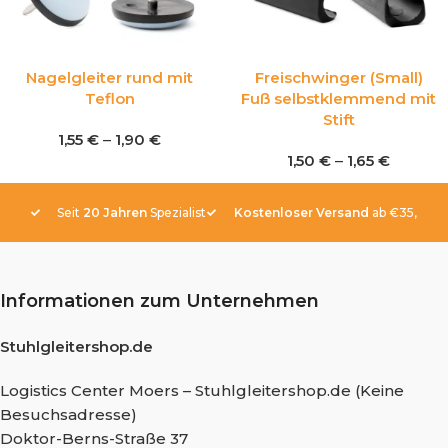
Nagelgleiter rund mit
Freischwinger (Small)
Teflon
Fuß selbstklemmend mit
Stift
1,55
€
–
1,90
€
1,50
€
–
1,65
€
Seit
20 Jahren
Spezialist
Kostenloser Versand
ab €35,-
Informationen zum Unternehmen
Stuhlgleitershop.de
Logistics Center Moers – Stuhlgleitershop.de (Keine
Besuchsadresse)
Doktor-Berns-Straße 37