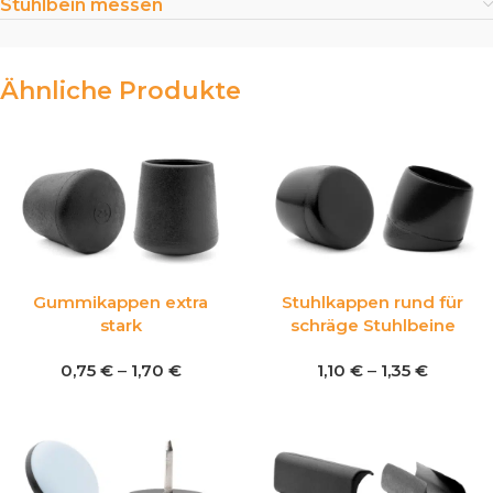
Stuhlbein messen
Ähnliche Produkte
Gummikappen extra
Stuhlkappen rund für
stark
schräge Stuhlbeine
0,75
€
–
1,70
€
1,10
€
–
1,35
€