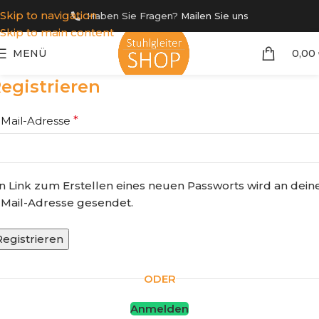
Skip to navigation
Haben Sie Fragen?
Mailen Sie uns
Skip to main content
MENÜ
0,00
egistrieren
-Mail-Adresse
*
in Link zum Erstellen eines neuen Passworts wird an dein
-Mail-Adresse gesendet.
Registrieren
ODER
Anmelden