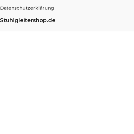
Datenschutzerklärung
Stuhlgleitershop.de
Über uns
Häufig gestellte Fragen
Messung und Montage
Nachhaltigkeit
Blog
Stellenangebote