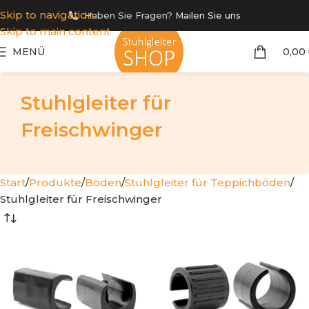
Skip to navigation
Haben Sie Fragen?
Mailen Sie uns
Skip to main content
MENÜ
0,00
Stuhlgleiter für
Freischwinger
Start
Produkte
Böden
Stuhlgleiter für Teppichböden
Stuhlgleiter für Freischwinger