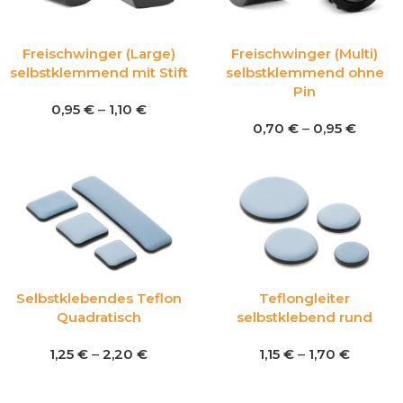
Freischwinger (Large)
Freischwinger (Multi)
selbstklemmend mit Stift
selbstklemmend ohne
Pin
0,95
€
–
1,10
€
0,70
€
–
0,95
€
Selbstklebendes Teflon
Teflongleiter
Quadratisch
selbstklebend rund
1,25
€
–
2,20
€
1,15
€
–
1,70
€