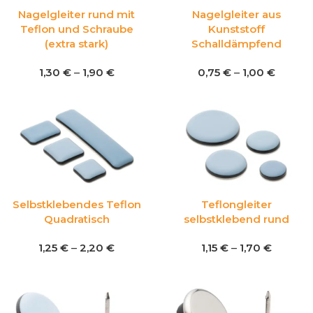
Nagelgleiter rund mit
Nagelgleiter aus
Teflon und Schraube
Kunststoff
(extra stark)
Schalldämpfend
1,30
€
–
1,90
€
0,75
€
–
1,00
€
Selbstklebendes Teflon
Teflongleiter
Quadratisch
selbstklebend rund
1,25
€
–
2,20
€
1,15
€
–
1,70
€