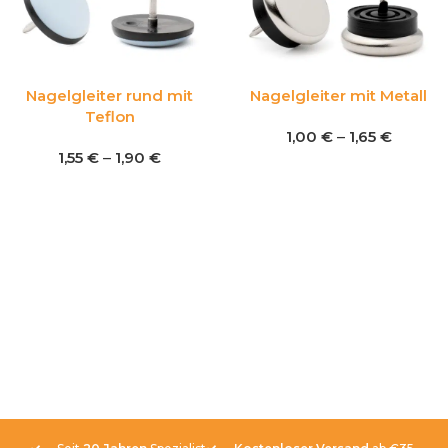
Nagelgleiter rund mit
Nagelgleiter mit Metall
Teflon
1,00
€
–
1,65
€
1,55
€
–
1,90
€