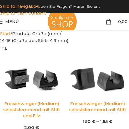
Skip to navigation
Haben Sie Fragen?
Mailen Sie uns
Skip to main content
MENÜ
0,00
Start
Produkt Größe (mm)
14-15 (Größe des Stifts 4,9 mm)
Freischwinger (Medium)
Freischwinger (Medium)
selbstklemmend mit Stift
selbstklemmend mit Stift
und Filz
1,50
€
–
1,65
€
2,00
€