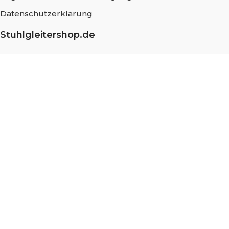
Datenschutzerklärung
Stuhlgleitershop.de
Über uns
Häufig gestellte Fragen
Messung und Montage
Nachhaltigkeit
Blog
Stellenangebote