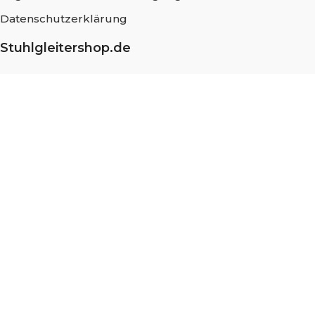
Datenschutzerklärung
Stuhlgleitershop.de
Über uns
Häufig gestellte Fragen
Messung und Montage
Nachhaltigkeit
Blog
Stellenangebote