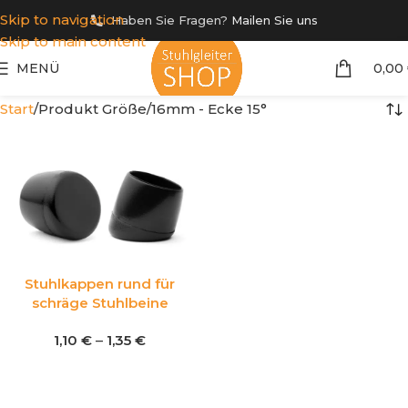
Skip to navigation
Haben Sie Fragen?
Mailen Sie uns
Skip to main content
MENÜ
0,00
Start
Produkt Größe
16mm - Ecke 15°
Stuhlkappen rund für
schräge Stuhlbeine
1,10
€
–
1,35
€