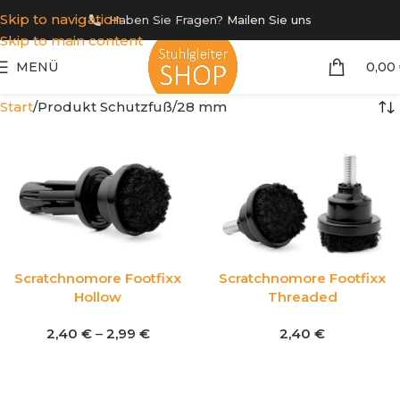
Skip to navigation
Haben Sie Fragen?
Mailen Sie uns
Skip to main content
MENÜ
0,00
Start
Produkt Schutzfuß
28 mm
Scratchnomore Footfixx
Scratchnomore Footfixx
Hollow
Threaded
2,40
€
–
2,99
€
2,40
€