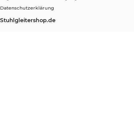
Datenschutzerklärung
Stuhlgleitershop.de
Über uns
Häufig gestellte Fragen
Messung und Montage
Nachhaltigkeit
Blog
Stellenangebote