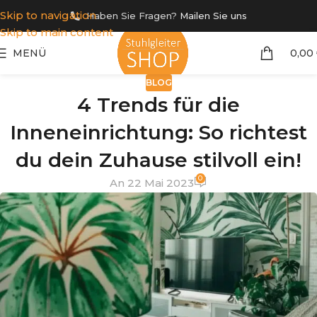
Skip to navigation
Haben Sie Fragen?
Mailen Sie uns
Skip to main content
MENÜ
0,00
BLOG
4 Trends für die
Inneneinrichtung: So richtest
du dein Zuhause stilvoll ein!
0
An 22 Mai 2023