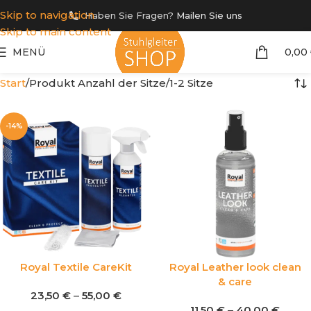
Skip to navigation
Haben Sie Fragen?
Mailen Sie uns
Skip to main content
MENÜ
0,00
Start
Produkt Anzahl der Sitze
1-2 Sitze
-14%
Royal Textile CareKit
Royal Leather look clean
& care
23,50
€
–
55,00
€
11,50
€
–
40,00
€