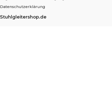
Datenschutzerklärung
Stuhlgleitershop.de
Über uns
Häufig gestellte Fragen
Messung und Montage
Nachhaltigkeit
Blog
Stellenangebote