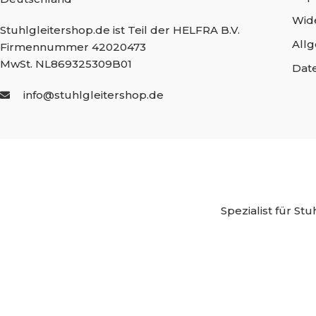
Wid
Stuhlgleitershop.de ist Teil der HELFRA B.V.
All
Firmennummer 42020473
MwSt. NL869325309B01
Dat
info@stuhlgleitershop.de
Spezialist für
Stuh