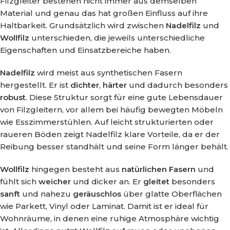
Filzgleiter bestehen nicht immer aus demselben
Material und genau das hat großen Einfluss auf ihre
Haltbarkeit. Grundsätzlich wird zwischen
Nadelfilz
und
Wollfilz
unterschieden, die jeweils unterschiedliche
Eigenschaften und Einsatzbereiche haben.
Nadelfilz
wird meist aus synthetischen Fasern
hergestellt. Er ist
dichter
,
härter
und dadurch besonders
robust
. Diese Struktur sorgt für eine gute Lebensdauer
von Filzgleitern, vor allem bei häufig bewegten Möbeln
wie Esszimmerstühlen. Auf leicht strukturierten oder
raueren Böden zeigt Nadelfilz klare Vorteile, da er der
Reibung besser standhält und seine Form länger behält.
Wollfilz
hingegen besteht aus
natürlichen Fasern
und
fühlt sich
weicher
und dicker an. Er
gleitet
besonders
sanft
und nahezu
geräuschlos
über glatte Oberflächen
wie Parkett, Vinyl oder Laminat. Damit ist er ideal für
Wohnräume, in denen eine ruhige Atmosphäre wichtig