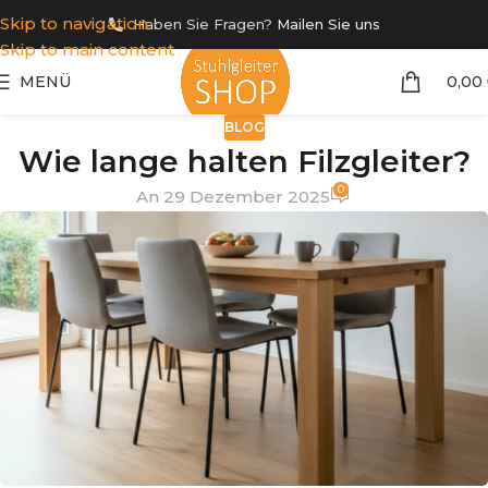
Skip to navigation
Haben Sie Fragen?
Mailen Sie uns
Skip to main content
MENÜ
0,00
BLOG
Wie lange halten Filzgleiter?
0
An 29 Dezember 2025