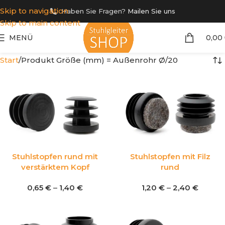
Skip to navigation
Haben Sie Fragen?
Mailen Sie uns
Skip to main content
MENÜ
0,00
Start
Produkt Größe (mm) = Außenrohr Ø
20
Stuhlstopfen rund mit
Stuhlstopfen mit Filz
verstärktem Kopf
rund
0,65
€
–
1,40
€
1,20
€
–
2,40
€