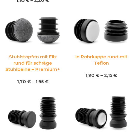
1,95
€
–
2,20
€
Stuhlstopfen mit Filz
In Rohrkappe rund mit
rund für schräge
Teflon
Stuhlbeine – Premium+
1,90
€
–
2,15
€
1,70
€
–
1,95
€