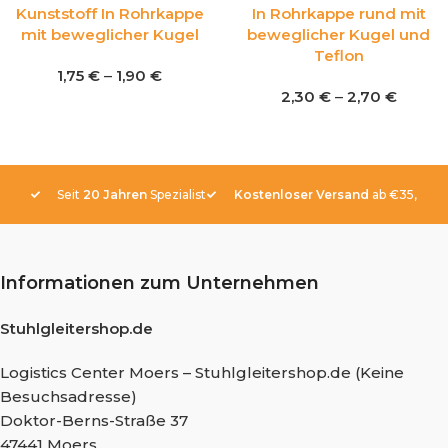
Kunststoff In Rohrkappe
In Rohrkappe rund mit
mit beweglicher Kugel
beweglicher Kugel und
Teflon
1,75
€
–
1,90
€
2,30
€
–
2,70
€
Seit
20 Jahren
Spezialist
Kostenloser Versand
ab €35,-
Informationen zum Unternehmen
Stuhlgleitershop.de
Logistics Center Moers – Stuhlgleitershop.de (Keine
Besuchsadresse)
Doktor-Berns-Straße 37
47441 Moers