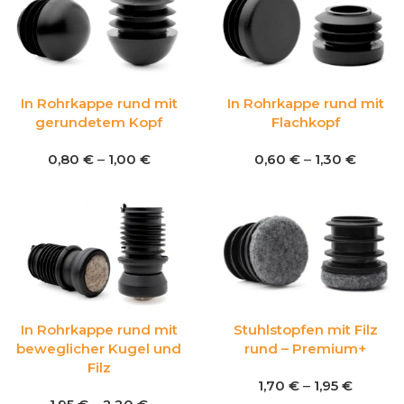
In Rohrkappe rund mit
In Rohrkappe rund mit
gerundetem Kopf
Flachkopf
0,80
€
–
1,00
€
0,60
€
–
1,30
€
In Rohrkappe rund mit
Stuhlstopfen mit Filz
beweglicher Kugel und
rund – Premium+
Filz
1,70
€
–
1,95
€