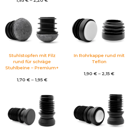
1,95
€
–
2,20
€
Stuhlstopfen mit Filz
In Rohrkappe rund mit
rund für schräge
Teflon
Stuhlbeine – Premium+
1,90
€
–
2,15
€
1,70
€
–
1,95
€