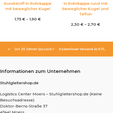
Kunststoff In Rohrkappe
In Rohrkappe rund mit
mit beweglicher Kugel
beweglicher Kugel und
Teflon
1,75
€
–
1,90
€
2,30
€
–
2,70
€
Seit
20 Jahren
Spezialist
Kostenloser Versand
ab €35,-
Informationen zum Unternehmen
Stuhlgleitershop.de
Logistics Center Moers – Stuhlgleitershop.de (Keine
Besuchsadresse)
Doktor-Berns-Straße 37
47441 Moers