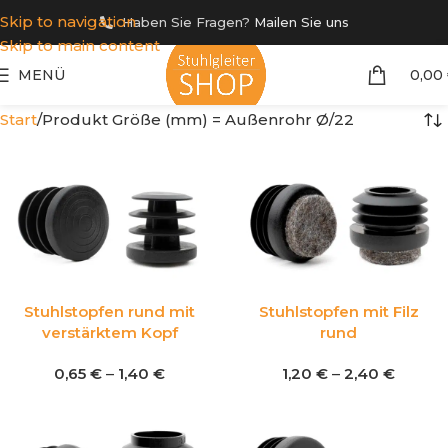
Skip to navigation
Haben Sie Fragen?
Mailen Sie uns
Skip to main content
MENÜ
0,00
Start
Produkt Größe (mm) = Außenrohr Ø
22
Stuhlstopfen rund mit
Stuhlstopfen mit Filz
verstärktem Kopf
rund
0,65
€
–
1,40
€
1,20
€
–
2,40
€