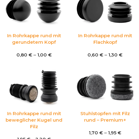
In Rohrkappe rund mit
In Rohrkappe rund mit
gerundetem Kopf
Flachkopf
0,80
€
–
1,00
€
0,60
€
–
1,30
€
In Rohrkappe rund mit
Stuhlstopfen mit Filz
beweglicher Kugel und
rund – Premium+
Filz
1,70
€
–
1,95
€