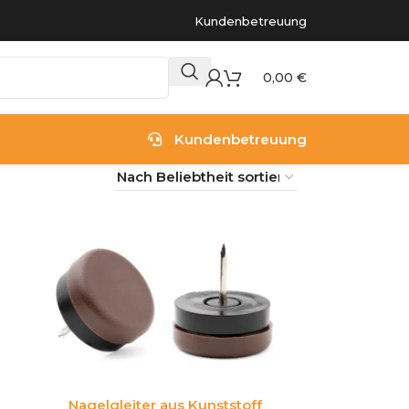
Kundenbetreuung
0,00
€
Kundenbetreuung
Nagelgleiter aus Kunststoff