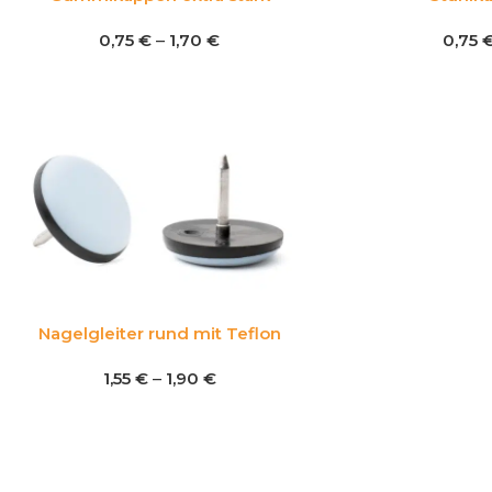
0,75
€
–
1,70
€
0,75
Nagelgleiter rund mit Teflon
1,55
€
–
1,90
€