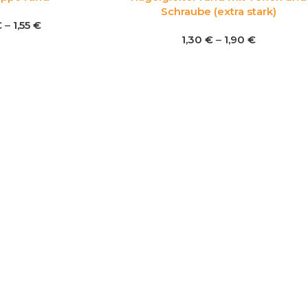
Schraube (extra stark)
€
–
1,55
€
1,30
€
–
1,90
€