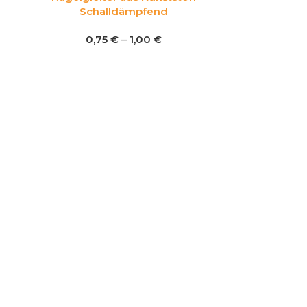
Schalldämpfend
0,75
€
–
1,00
€