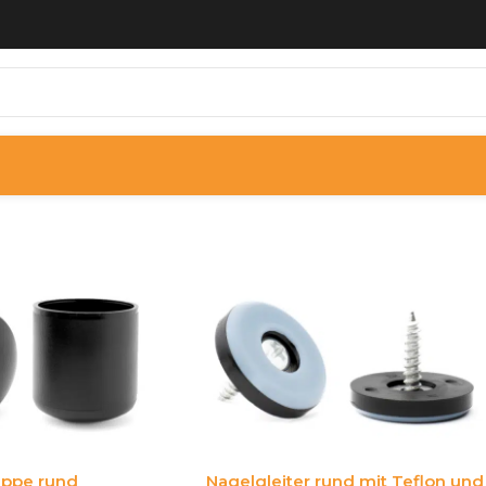
appe rund
Nagelgleiter rund mit Teflon und