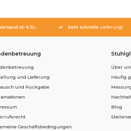
 Versand
ab €35,-
Sehr schnelle
Lieferung!
ndenbetreuung
Stuhlg
denbetreuung
Über un
ellung und Lieferung
Häufig g
ausch und Rückgabe
Messung
lamationen
Nachhalt
ressum
Blog
errufsrecht
Stellen
gemeine Geschäftsbedingungen