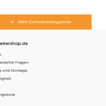
100%
Zufriedenheitsgarantie
leitershop.de
s
estellte Fragen
 und Montage
igkeit
angebote