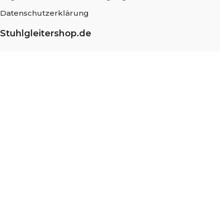
Datenschutzerklärung
Stuhlgleitershop.de
Über uns
Häufig gestellte Fragen
Messung und Montage
Nachhaltigkeit
Blog
Stellenangebote