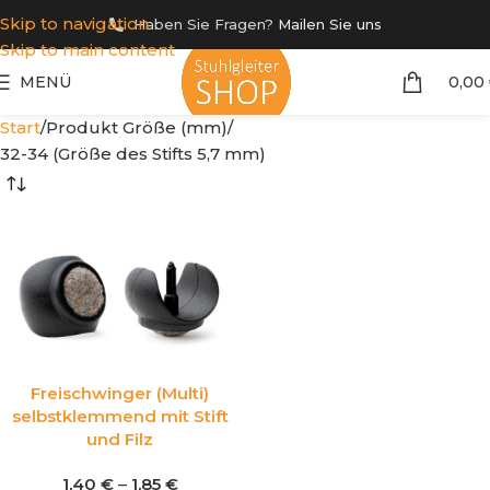
Skip to navigation
Haben Sie Fragen?
Mailen Sie uns
Skip to main content
MENÜ
0,00
Start
Produkt Größe (mm)
32-34 (Größe des Stifts 5,7 mm)
Freischwinger (Multi)
selbstklemmend mit Stift
und Filz
1,40
€
–
1,85
€