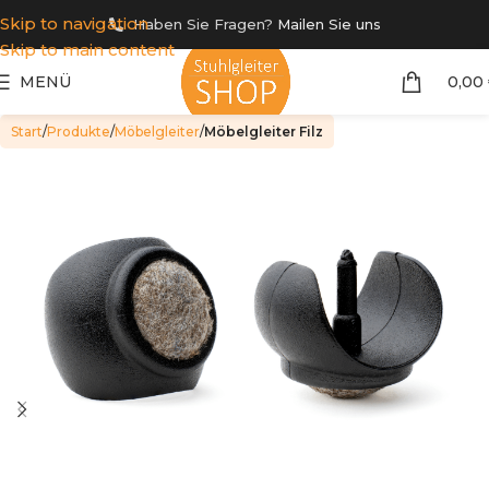
Skip to navigation
Haben Sie Fragen?
Mailen Sie uns
Skip to main content
MENÜ
0,00
Start
Produkte
Möbelgleiter
Möbelgleiter Filz