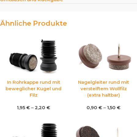
Ähnliche Produkte
In Rohrkappe rund mit
Nagelgleiter rund mit
beweglicher Kugel und
versteiftem Wollfilz
Filz
(extra haltbar)
1,95
€
–
2,20
€
0,90
€
–
1,50
€