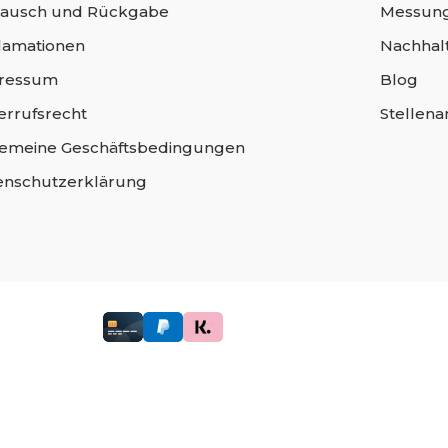
ausch und Rückgabe
Messung
lamationen
Nachhalt
ressum
Blog
errufsrecht
Stellen
gemeine Geschäftsbedingungen
enschutzerklärung
lgleiter,
Stuhlbeinkappen,
Möbelgleiter,
Stuhlbeinkappe
Filzgleiter,
Stuhlbeinschoner