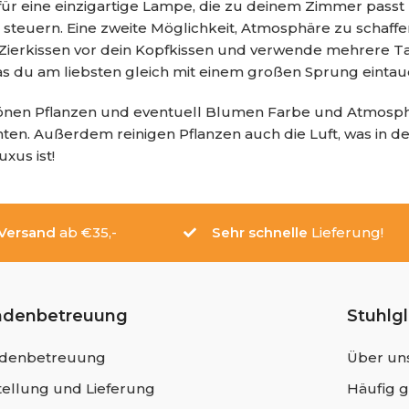
r eine einzigartige Lampe, die zu deinem Zimmer passt u
teuern. Eine zweite Möglichkeit, Atmosphäre zu schaffen,
 Zierkissen vor dein Kopfkissen und verwende mehrere 
 das du am liebsten gleich mit einem großen Sprung einta
önen Pflanzen und eventuell Blumen Farbe und Atmosphä
n. Außerdem reinigen Pflanzen auch die Luft, was in de
xus ist!
 Versand
ab €35,-
Sehr schnelle
Lieferung!
ndenbetreuung
Stuhlg
denbetreuung
Über un
ellung und Lieferung
Häufig g