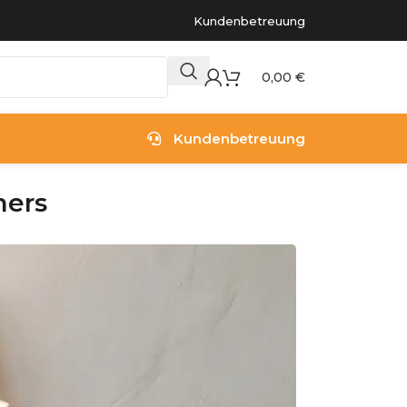
Kundenbetreuung
0,00
€
Kundenbetreuung
mers