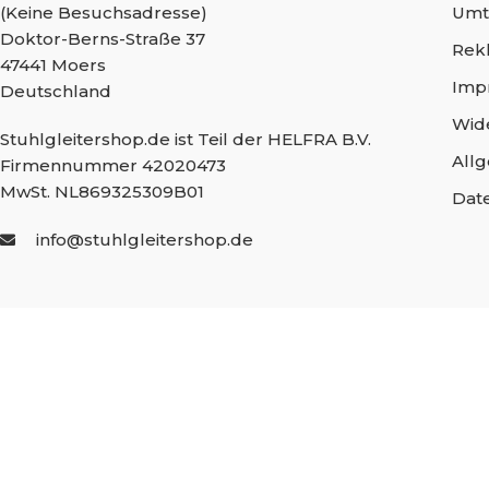
(Keine Besuchsadresse)
Umt
Doktor-Berns-Straße 37
Rek
47441 Moers
Imp
Deutschland
Wid
Stuhlgleitershop.de ist Teil der HELFRA B.V.
All
Firmennummer 42020473
MwSt. NL869325309B01
Dat
info@stuhlgleitershop.de
Spezialist für
Stuh