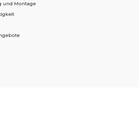
 und Montage
igkeit
angebote
n,