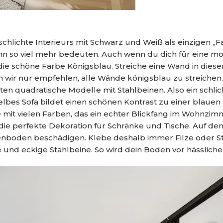
hlichte Interieurs mit Schwarz und Weiß als einzigen „F
n so viel mehr bedeuten. Auch wenn du dich für eine mo
 die schöne Farbe Königsblau. Streiche eine Wand in die
en wir nur empfehlen, alle Wände königsblau zu streichen
 quadratische Modelle mit Stahlbeinen. Also ein schlic
gelbes Sofa bildet einen schönen Kontrast zu einer blau
 mit vielen Farben, das ein echter Blickfang im Wohnzi
t die perfekte Dekoration für Schränke und Tische. Auf d
nboden beschädigen. Klebe deshalb immer Filze oder St
e und eckige Stahlbeine. So wird dein Boden vor hässlich