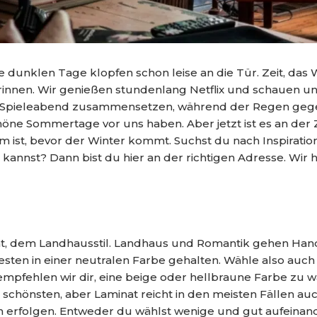
unklen Tage klopfen schon leise an die Tür. Zeit, das
rinnen. Wir genießen stundenlang Netflix und schauen uns
Spieleabend zusammensetzen, während der Regen gegen 
schöne Sommertage vor uns haben. Aber jetzt ist es an der
ist, bevor der Winter kommt. Suchst du nach Inspiratio
annst? Dann bist du hier an der richtigen Adresse. Wi
nt, dem Landhausstil. Landhaus und Romantik gehen Han
esten in einer neutralen Farbe gehalten. Wähle also auc
pfehlen wir dir, eine beige oder hellbraune Farbe zu wä
schönsten, aber Laminat reicht in den meisten Fällen auch
ten erfolgen. Entweder du wählst wenige und gut aufein