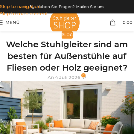
Skip to navigation
Haben Sie Fragen?
Mailen Sie uns
Skip to main content
MENÜ
0,00
BLOG
Welche Stuhlgleiter sind am
besten für Außenstühle auf
Fliesen oder Holz geeignet?
0
An 4 Juli 2026