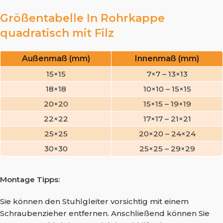
Größentabelle In Rohrkappe
quadratisch mit Filz
Außenmaß (mm)
Innenmaß (mm)
15×15
7×7 – 13×13
18×18
10×10 – 15×15
20×20
15×15 – 19×19
22×22
17×17 – 21×21
25×25
20×20 – 24×24
30×30
25×25 – 29×29
Montage Tipps:
Sie können den Stuhlgleiter vorsichtig mit einem
Schraubenzieher entfernen. Anschließend können Sie