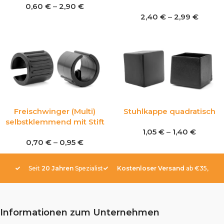
0,60
€
–
2,90
€
2,40
€
–
2,99
€
Freischwinger (Multi)
Stuhlkappe quadratisch
selbstklemmend mit Stift
1,05
€
–
1,40
€
0,70
€
–
0,95
€
Seit
20 Jahren
Spezialist
Kostenloser Versand
ab €35,-
Informationen zum Unternehmen