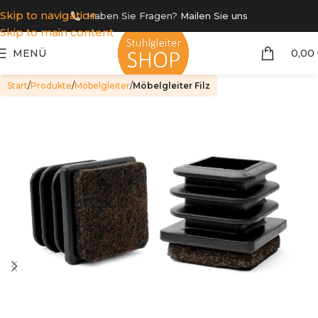
Skip to navigation
Haben Sie Fragen?
Mailen Sie uns
Skip to main content
MENÜ
0,00
Start
Produkte
Möbelgleiter
Möbelgleiter Filz