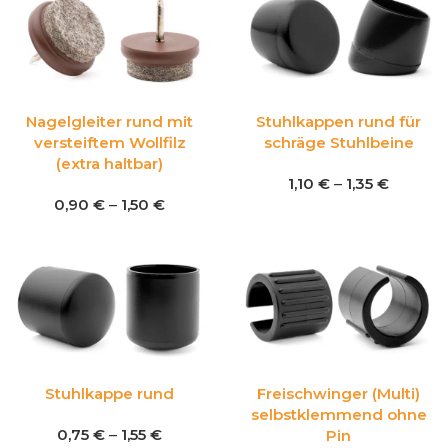
Nagelgleiter rund mit
Stuhlkappen rund für
versteiftem Wollfilz
schräge Stuhlbeine
(extra haltbar)
1,10
€
–
1,35
€
0,90
€
–
1,50
€
Stuhlkappe rund
Freischwinger (Multi)
selbstklemmend ohne
0,75
€
–
1,55
€
Pin