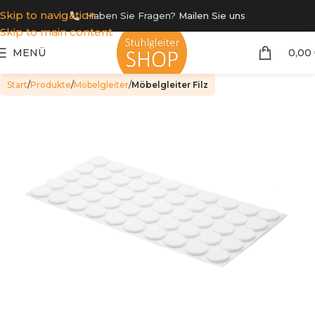
Skip to navigation
Haben Sie Fragen?
Mailen Sie uns
Skip to main content
MENÜ
0,00
Start
Produkte
Möbelgleiter
Möbelgleiter Filz