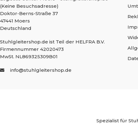
(Keine Besuchsadresse)
Umt
Doktor-Berns-Straße 37
Rek
47441 Moers
Imp
Deutschland
Wid
Stuhlgleitershop.de ist Teil der HELFRA B.V.
All
Firmennummer 42020473
MwSt. NL869325309B01
Dat
info@stuhlgleitershop.de
Spezialist für
Stuh