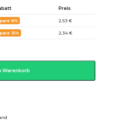
abatt
Preis
8%
2,53 €
15%
2,34 €
en Warenkorb
and