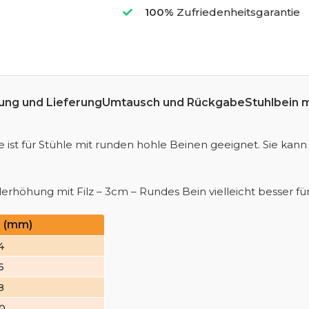
100%
Zufriedenheitsgarantie
ung und Lieferung
Umtausch und Rückgabe
Stuhlbein 
ist für Stühle mit runden hohle Beinen geeignet. Sie kann
derhöhung mit Filz – 3cm – Rundes Bein vielleicht besser fü
 (mm)
4
6
8
20