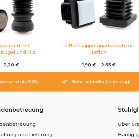
ppe rund mit
In Rohrkappe quadratisch mit
Kugel und Filz
Teflon
–
2,20
€
1,90
€
–
2,65
€
 Versand
ab €35,-
Sehr schnelle
Lieferung!
ndenbetreuung
Stuhlg
denbetreuung
Über un
ellung und Lieferung
Häufig g