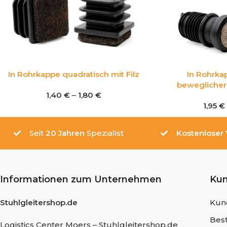
In Rohrkappe quadratisch mit Filz
In Rohrka
beweglicher 
1,40
€
–
1,80
€
1,95
€
Seit
20 Jahren
Spezialist
Kostenloser
Informationen zum Unternehmen
Ku
Stuhlgleitershop.de
Kun
Best
Logistics Center Moers – Stuhlgleitershop.de