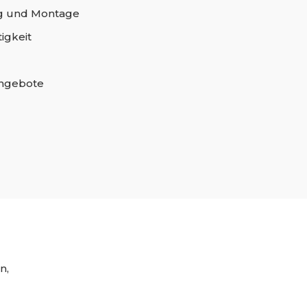
 und Montage
igkeit
angebote
n,