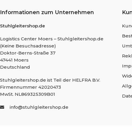
Informationen zum Unternehmen
Ku
Stuhlgleitershop.de
Kun
Best
Logistics Center Moers – Stuhlgleitershop.de
(Keine Besuchsadresse)
Umt
Doktor-Berns-Straße 37
Rek
47441 Moers
Imp
Deutschland
Wid
Stuhlgleitershop.de ist Teil der HELFRA B.V.
All
Firmennummer 42020473
MwSt. NL869325309B01
Dat
info@stuhlgleitershop.de