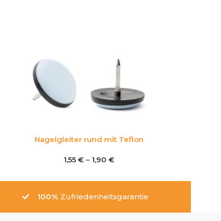
Nagelgleiter rund mit Teflon
1,55
€
–
1,90
€
100%
Zufriedenheitsgarantie