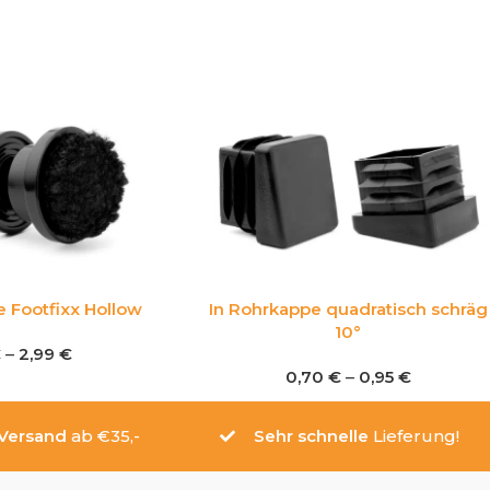
 Footfixx Hollow
In Rohrkappe quadratisch schräg
10°
€
–
2,99
€
0,70
€
–
0,95
€
 Versand
ab €35,-
Sehr schnelle
Lieferung!