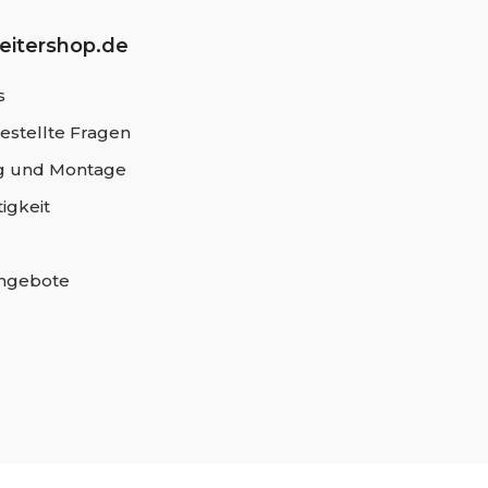
leitershop.de
s
estellte Fragen
 und Montage
igkeit
angebote