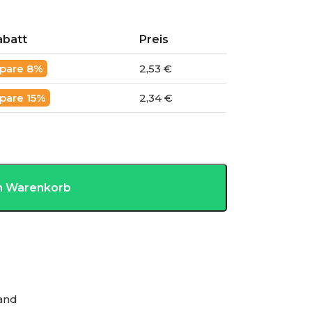
abatt
Preis
8%
2,53 €
15%
2,34 €
en Warenkorb
and