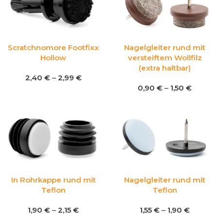
Scratchnomore Footfixx
Nagelgleiter rund mit
Hollow
versteiftem Wollfilz
(extra haltbar)
2,40
€
–
2,99
€
0,90
€
–
1,50
€
In Rohrkappe rund mit
Nagelgleiter rund mit
Teflon
Teflon
1,90
€
–
2,15
€
1,55
€
–
1,90
€