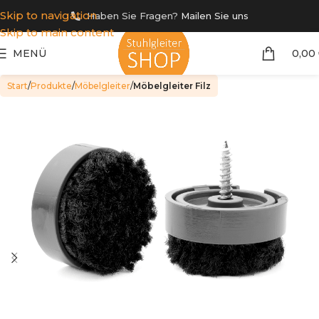
Skip to navigation
Haben Sie Fragen?
Mailen Sie uns
Skip to main content
MENÜ
0,00
Start
Produkte
Möbelgleiter
Möbelgleiter Filz