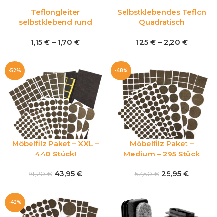
Teflongleiter
Selbstklebendes Teflon
selbstklebend rund
Quadratisch
1,15
€
–
1,70
€
1,25
€
–
2,20
€
-52%
-48%
Möbelfilz Paket – XXL –
Möbelfilz Paket –
440 Stück!
Medium – 295 Stück
43,95
€
29,95
€
91,20
€
57,50
€
-42%