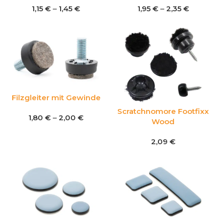
1,15
€
–
1,45
€
1,95
€
–
2,35
€
Filzgleiter mit Gewinde
Scratchnomore Footfixx
1,80
€
–
2,00
€
Wood
2,09
€