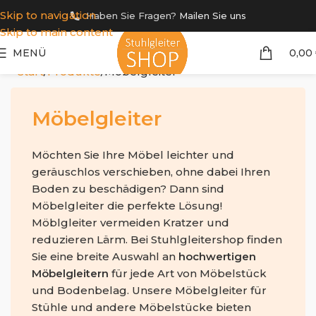
Skip to navigation
Haben Sie Fragen?
Mailen Sie uns
Skip to main content
MENÜ
0,00
Start
Produkte
Möbelgleiter
Möbelgleiter
Möchten Sie Ihre Möbel leichter und
geräuschlos verschieben, ohne dabei Ihren
Boden zu beschädigen? Dann sind
Möbelgleiter die perfekte Lösung!
Möblgleiter vermeiden Kratzer und
reduzieren Lärm. Bei Stuhlgleitershop finden
Sie eine breite Auswahl an
hochwertigen
Möbelgleitern
für jede Art von Möbelstück
und Bodenbelag. Unsere Möbelgleiter für
Stühle und andere Möbelstücke bieten