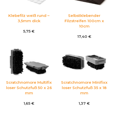
Klebefilz weiß rund –
Selbstklebender
3,5mm dick
Filzstreifen 100cm x
10cm
5,75
€
17,40
€
Scratchnomore Multifix
Scratchnomore Minifixx
loser Schutzfuß 50 x 26
loser Schutzfuß 35 x 18
mm
mm
1,65
€
1,37
€