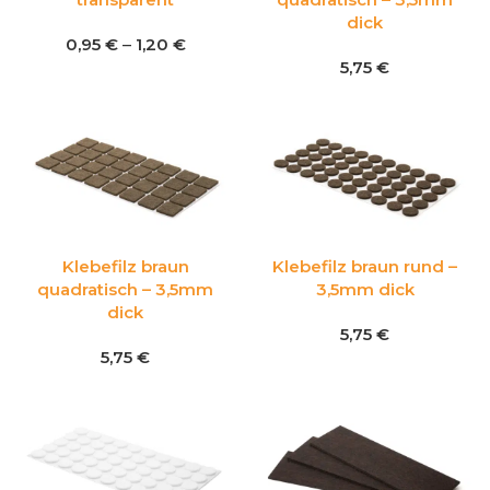
dick
0,95
€
–
1,20
€
5,75
€
Klebefilz braun
Klebefilz braun rund –
quadratisch – 3,5mm
3,5mm dick
dick
5,75
€
5,75
€