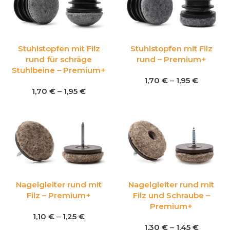
Stuhlstopfen mit Filz
Stuhlstopfen mit Filz
rund für schräge
rund – Premium+
Stuhlbeine – Premium+
1,70
€
–
1,95
€
1,70
€
–
1,95
€
Nagelgleiter rund mit
Nagelgleiter rund mit
Filz – Premium+
Filz und Schraube –
Premium+
1,10
€
–
1,25
€
1,30
€
–
1,45
€