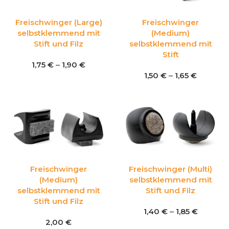
Freischwinger (Large)
Freischwinger
selbstklemmend mit
(Medium)
Stift und Filz
selbstklemmend mit
Stift
1,75
€
–
1,90
€
1,50
€
–
1,65
€
Freischwinger
Freischwinger (Multi)
(Medium)
selbstklemmend mit
selbstklemmend mit
Stift und Filz
Stift und Filz
1,40
€
–
1,85
€
2,00
€