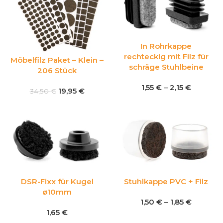
In Rohrkappe
rechteckig mit Filz für
Möbelfilz Paket – Klein –
schräge Stuhlbeine
206 Stück
1,55
€
–
2,15
€
19,95
€
34,50
€
DSR-Fixx für Kugel
Stuhlkappe PVC + Filz
ø10mm
1,50
€
–
1,85
€
1,65
€