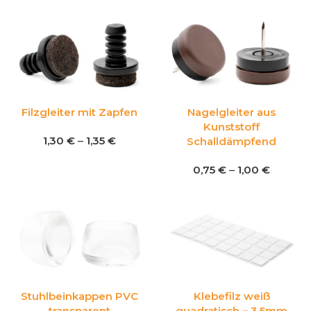
Filzgleiter mit Zapfen
Nagelgleiter aus
Kunststoff
1,30
€
–
1,35
€
Schalldämpfend
0,75
€
–
1,00
€
Stuhlbeinkappen PVC
Klebefilz weiß
transparent
quadratisch – 3,5mm