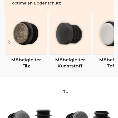
optimalen Bodenschutz
Möbelgleiter
Möbelgleiter
Möbelgl
Filz
Kunststoff
Tefl