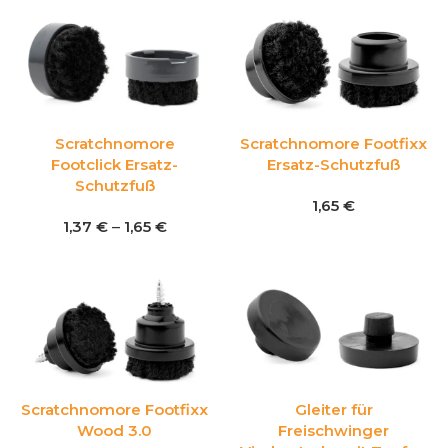
Scratchnomore
Scratchnomore Footfixx
Footclick Ersatz-
Ersatz-Schutzfuß
Schutzfuß
1,65
€
1,37
€
–
1,65
€
Scratchnomore Footfixx
Gleiter für
Wood 3.0
Freischwinger