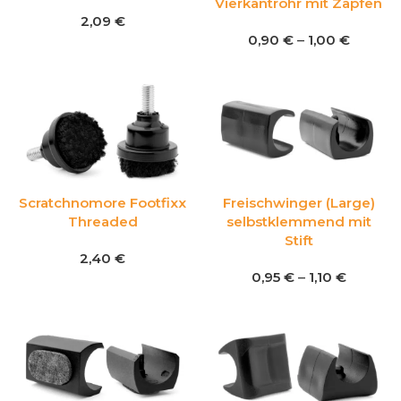
Vierkantrohr mit Zapfen
2,09
€
0,90
€
–
1,00
€
Scratchnomore Footfixx
Freischwinger (Large)
Threaded
selbstklemmend mit
Stift
2,40
€
0,95
€
–
1,10
€