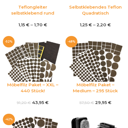
Teflongleiter
Selbstklebendes Teflon
selbstklebend rund
Quadratisch
1,15
€
–
1,70
€
1,25
€
–
2,20
€
-52%
-48%
Möbelfilz Paket – XXL –
Möbelfilz Paket –
440 Stück!
Medium – 295 Stück
43,95
€
29,95
€
91,20
€
57,50
€
-42%