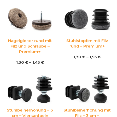
Nagelgleiter rund mit
Stuhlstopfen mit Filz
Filz und Schraube –
rund – Premium+
Premium+
1,70
€
–
1,95
€
1,30
€
–
1,45
€
Stuhlbeinerhöhung – 3
Stuhlbeinerhöhung mit
cm – Vierkantbein
Filz – 3 cm –