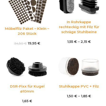
In Rohrkappe
rechteckig mit Filz für
Möbelfilz Paket – Klein –
schräge Stuhlbeine
206 Stück
1,55
€
–
2,15
€
19,95
€
34,50
€
DSR-Fixx für Kugel
Stuhlkappe PVC + Filz
ø10mm
1,50
€
–
1,85
€
1,65
€