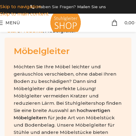
Skip to navigation
Haben Sie Fragen?
Mailen Sie uns
Skip to main content
MENÜ
0,00
Start
Produkte
Möbelgleiter
Möbelgleiter
Möchten Sie Ihre Möbel leichter und
geräuschlos verschieben, ohne dabei Ihren
Boden zu beschädigen? Dann sind
Möbelgleiter die perfekte Lösung!
Möblgleiter vermeiden Kratzer und
reduzieren Lärm. Bei Stuhlgleitershop finden
Sie eine breite Auswahl an
hochwertigen
Möbelgleitern
für jede Art von Möbelstück
und Bodenbelag. Unsere Möbelgleiter für
Stühle und andere Möbelstücke bieten