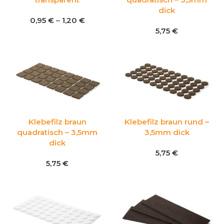
dick
0,95
€
–
1,20
€
5,75
€
Klebefilz braun
Klebefilz braun rund –
quadratisch – 3,5mm
3,5mm dick
dick
5,75
€
5,75
€