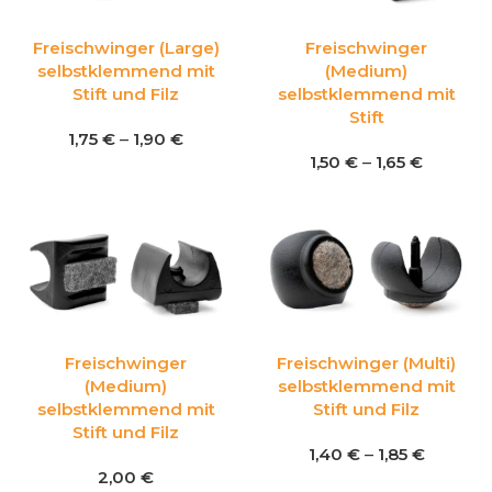
Freischwinger (Large)
Freischwinger
selbstklemmend mit
(Medium)
Stift und Filz
selbstklemmend mit
Stift
1,75
€
–
1,90
€
1,50
€
–
1,65
€
Freischwinger
Freischwinger (Multi)
(Medium)
selbstklemmend mit
selbstklemmend mit
Stift und Filz
Stift und Filz
1,40
€
–
1,85
€
2,00
€