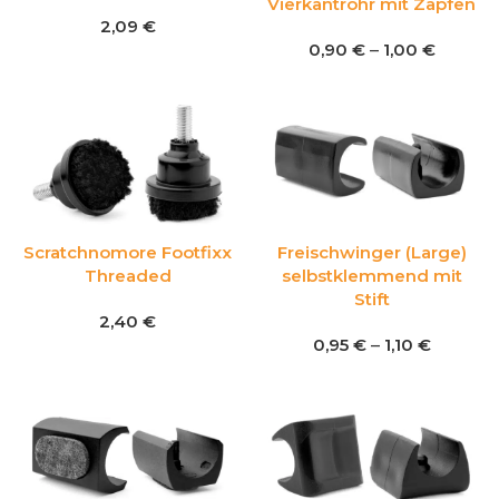
Vierkantrohr mit Zapfen
2,09
€
0,90
€
–
1,00
€
Scratchnomore Footfixx
Freischwinger (Large)
Threaded
selbstklemmend mit
Stift
2,40
€
0,95
€
–
1,10
€