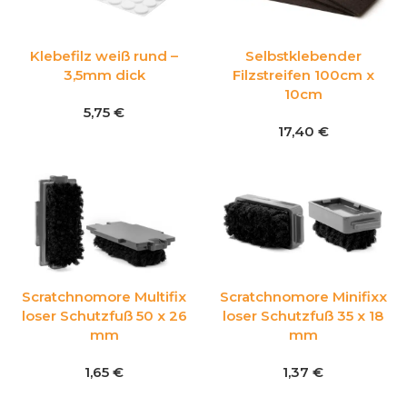
Klebefilz weiß rund –
Selbstklebender
3,5mm dick
Filzstreifen 100cm x
10cm
5,75
€
17,40
€
Scratchnomore Multifix
Scratchnomore Minifixx
loser Schutzfuß 50 x 26
loser Schutzfuß 35 x 18
mm
mm
1,65
€
1,37
€