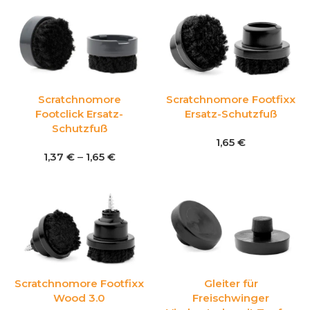
Scratchnomore
Scratchnomore Footfixx
Footclick Ersatz-
Ersatz-Schutzfuß
Schutzfuß
1,65
€
1,37
€
–
1,65
€
Scratchnomore Footfixx
Gleiter für
Wood 3.0
Freischwinger