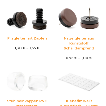
Filzgleiter mit Zapfen
Nagelgleiter aus
Kunststoff
1,30
€
–
1,35
€
Schalldämpfend
0,75
€
–
1,00
€
Stuhlbeinkappen PVC
Klebefilz weiß
transparent
quadratisch – 3,5mm