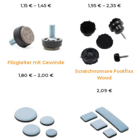
1,15
€
–
1,45
€
1,95
€
–
2,35
€
Filzgleiter mit Gewinde
Scratchnomore Footfixx
1,80
€
–
2,00
€
Wood
2,09
€