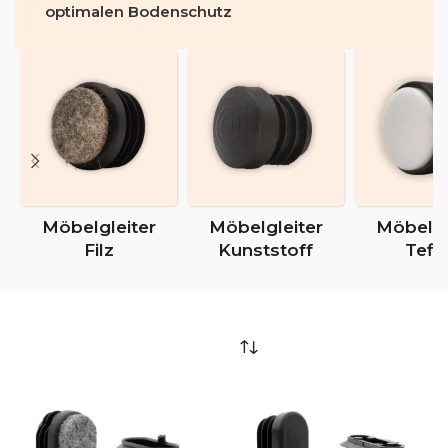
optimalen Bodenschutz
Möbelgleiter
Möbelgleiter
Möbelgl
Filz
Kunststoff
Tefl