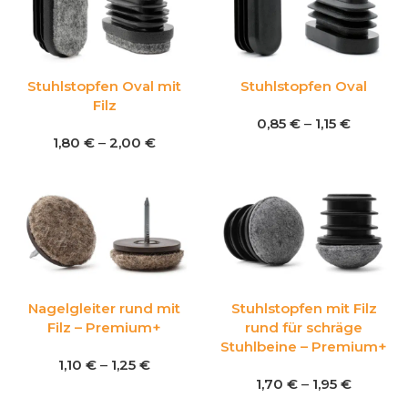
Stuhlstopfen Oval mit
Stuhlstopfen Oval
Filz
0,85
€
–
1,15
€
1,80
€
–
2,00
€
Nagelgleiter rund mit
Stuhlstopfen mit Filz
Filz – Premium+
rund für schräge
Stuhlbeine – Premium+
1,10
€
–
1,25
€
1,70
€
–
1,95
€